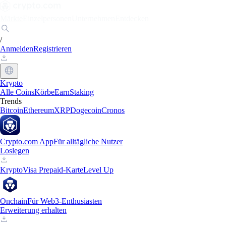
Märkte
Einzelpersonen
Unternehmen
Entdecken
/
Anmelden
Registrieren
Krypto
Alle Coins
Körbe
Earn
Staking
Trends
Bitcoin
Ethereum
XRP
Dogecoin
Cronos
Crypto.com App
Für alltägliche Nutzer
Loslegen
Krypto
Visa Prepaid-Karte
Level Up
Onchain
Für Web3-Enthusiasten
Erweiterung erhalten