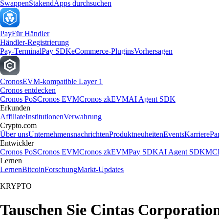
Swappen
Staken
dApps durchsuchen
Pay
Für Händler
Händler-Registrierung
Pay-Terminal
Pay SDK
eCommerce-Plugins
Vorhersagen
Cronos
EVM-kompatible Layer 1
Cronos entdecken
Cronos PoS
Cronos EVM
Cronos zkEVM
AI Agent SDK
Erkunden
Affiliate
Institutionen
Verwahrung
Crypto.com
Über uns
Unternehmensnachrichten
Produktneuheiten
Events
Karriere
Pa
Entwickler
Cronos PoS
Cronos EVM
Cronos zkEVM
Pay SDK
AI Agent SDK
MCP
Lernen
Lernen
Bitcoin
Forschung
Markt-Updates
KRYPTO
Tauschen Sie Cintas Corporation