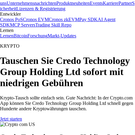
uns
Unternehmensnachrichten
Produktneuheiten
Events
Karriere
Partner
S
icherheit
Lizenzen & Registrierung
Entwickler
Cronos PoS
Cronos EVM
Cronos zkEVM
Pay SDK
AI Agent
SDK
MCP Servers
Trading Skill Repo
Lernen
Lernen
Bitcoin
Forschung
Markt-Updates
KRYPTO
Tauschen Sie Credo Technology
Group Holding Ltd sofort mit
niedrigen Gebühren
Krypto-Tausch sollte einfach sein. Gute Nachricht: In der Crypto.com
App können Sie Credo Technology Group Holding Ltd schnell gegen
Hunderte andere Kryptowährungen tauschen.
Jetzt starten