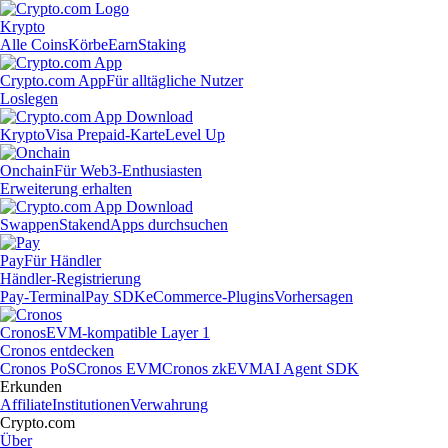
Krypto
Alle Coins
Körbe
Earn
Staking
Crypto.com App
Für alltägliche Nutzer
Loslegen
Krypto
Visa Prepaid-Karte
Level Up
Onchain
Für Web3-Enthusiasten
Erweiterung erhalten
Swappen
Staken
dApps durchsuchen
Pay
Für Händler
Händler-Registrierung
Pay-Terminal
Pay SDK
eCommerce-Plugins
Vorhersagen
Cronos
EVM-kompatible Layer 1
Cronos entdecken
Cronos PoS
Cronos EVM
Cronos zkEVM
AI Agent SDK
Erkunden
Affiliate
Institutionen
Verwahrung
Crypto.com
Über