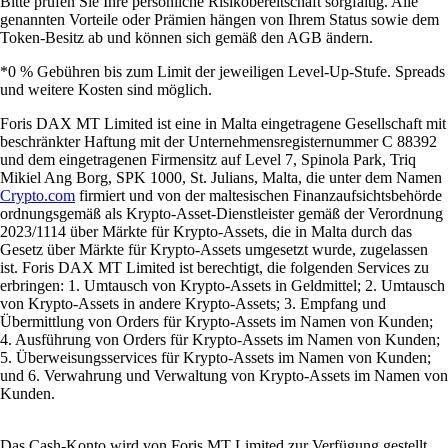
Bitte prüfen Sie Ihre persönliche Risikobereitschaft sorgfältig. Alle
genannten Vorteile oder Prämien hängen von Ihrem Status sowie dem
Token-Besitz ab und können sich gemäß den AGB ändern.
*0 % Gebühren bis zum Limit der jeweiligen Level-Up-Stufe. Spreads
und weitere Kosten sind möglich.
Foris DAX MT Limited ist eine in Malta eingetragene Gesellschaft mit
beschränkter Haftung mit der Unternehmensregisternummer C 88392
und dem eingetragenen Firmensitz auf Level 7, Spinola Park, Triq
Mikiel Ang Borg, SPK 1000, St. Julians, Malta, die unter dem Namen
Crypto.com
firmiert und von der maltesischen Finanzaufsichtsbehörde
ordnungsgemäß als Krypto-Asset-Dienstleister gemäß der Verordnung
2023/1114 über Märkte für Krypto-Assets, die in Malta durch das
Gesetz über Märkte für Krypto-Assets umgesetzt wurde, zugelassen
ist. Foris DAX MT Limited ist berechtigt, die folgenden Services zu
erbringen: 1. Umtausch von Krypto-Assets in Geldmittel; 2. Umtausch
von Krypto-Assets in andere Krypto-Assets; 3. Empfang und
Übermittlung von Orders für Krypto-Assets im Namen von Kunden;
4. Ausführung von Orders für Krypto-Assets im Namen von Kunden;
5. Überweisungsservices für Krypto-Assets im Namen von Kunden;
und 6. Verwahrung und Verwaltung von Krypto-Assets im Namen von
Kunden.
Das Cash-Konto wird von Foris MT Limited zur Verfügung gestellt.