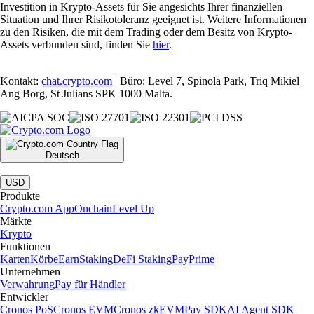
Investition in Krypto-Assets für Sie angesichts Ihrer finanziellen
Situation und Ihrer Risikotoleranz geeignet ist. Weitere Informationen
zu den Risiken, die mit dem Trading oder dem Besitz von Krypto-
Assets verbunden sind, finden Sie
hier
.
Kontakt:
chat.crypto.com
| Büro: Level 7, Spinola Park, Triq Mikiel
Ang Borg, St Julians SPK 1000 Malta.
Deutsch
|
USD
Produkte
Crypto.com App
Onchain
Level Up
Märkte
Krypto
Funktionen
Karten
Körbe
Earn
Staking
DeFi Staking
Pay
Prime
Unternehmen
Verwahrung
Pay für Händler
Entwickler
Cronos PoS
Cronos EVM
Cronos zkEVM
Pay SDK
AI Agent SDK