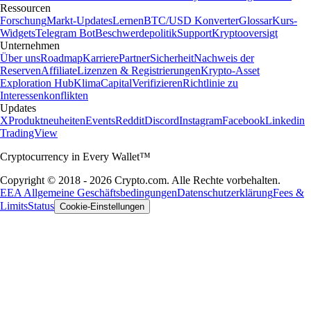
Ressourcen
Forschung
Markt-Updates
Lernen
BTC/USD Konverter
Glossar
Kurs-
Widgets
Telegram Bot
Beschwerdepolitik
Support
Kryptooversigt
Unternehmen
Über uns
Roadmap
Karriere
Partner
Sicherheit
Nachweis der
Reserven
Affiliate
Lizenzen & Registrierungen
Krypto-Asset
Exploration Hub
Klima
Capital
Verifizieren
Richtlinie zu
Interessenkonflikten
Updates
X
Produktneuheiten
Events
Reddit
Discord
Instagram
Facebook
Linkedin
TradingView
Cryptocurrency in Every Wallet™
Copyright © 2018 - 2026 Crypto.com. Alle Rechte vorbehalten.
EEA Allgemeine Geschäftsbedingungen
Datenschutzerklärung
Fees &
Limits
Status
Cookie-Einstellungen