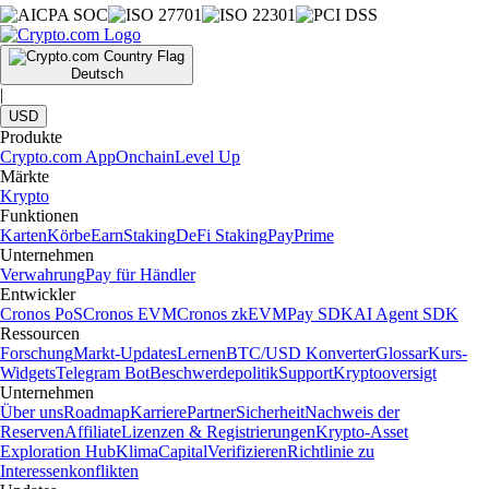
Deutsch
|
USD
Produkte
Crypto.com App
Onchain
Level Up
Märkte
Krypto
Funktionen
Karten
Körbe
Earn
Staking
DeFi Staking
Pay
Prime
Unternehmen
Verwahrung
Pay für Händler
Entwickler
Cronos PoS
Cronos EVM
Cronos zkEVM
Pay SDK
AI Agent SDK
Ressourcen
Forschung
Markt-Updates
Lernen
BTC/USD Konverter
Glossar
Kurs-
Widgets
Telegram Bot
Beschwerdepolitik
Support
Kryptooversigt
Unternehmen
Über uns
Roadmap
Karriere
Partner
Sicherheit
Nachweis der
Reserven
Affiliate
Lizenzen & Registrierungen
Krypto-Asset
Exploration Hub
Klima
Capital
Verifizieren
Richtlinie zu
Interessenkonflikten