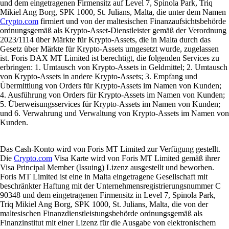
und dem eingetragenen Firmensitz auf Level 7, Spinola Park, Triq
Mikiel Ang Borg, SPK 1000, St. Julians, Malta, die unter dem Namen
Crypto.com
firmiert und von der maltesischen Finanzaufsichtsbehörde
ordnungsgemäß als Krypto-Asset-Dienstleister gemäß der Verordnung
2023/1114 über Märkte für Krypto-Assets, die in Malta durch das
Gesetz über Märkte für Krypto-Assets umgesetzt wurde, zugelassen
ist. Foris DAX MT Limited ist berechtigt, die folgenden Services zu
erbringen: 1. Umtausch von Krypto-Assets in Geldmittel; 2. Umtausch
von Krypto-Assets in andere Krypto-Assets; 3. Empfang und
Übermittlung von Orders für Krypto-Assets im Namen von Kunden;
4. Ausführung von Orders für Krypto-Assets im Namen von Kunden;
5. Überweisungsservices für Krypto-Assets im Namen von Kunden;
und 6. Verwahrung und Verwaltung von Krypto-Assets im Namen von
Kunden.
Das Cash-Konto wird von Foris MT Limited zur Verfügung gestellt.
Die
Crypto.com
Visa Karte wird von Foris MT Limited gemäß ihrer
Visa Principal Member (Issuing) Lizenz ausgestellt und beworben.
Foris MT Limited ist eine in Malta eingetragene Gesellschaft mit
beschränkter Haftung mit der Unternehmensregistrierungsnummer C
90348 und dem eingetragenen Firmensitz in Level 7, Spinola Park,
Triq Mikiel Ang Borg, SPK 1000, St. Julians, Malta, die von der
maltesischen Finanzdienstleistungsbehörde ordnungsgemäß als
Finanzinstitut mit einer Lizenz für die Ausgabe von elektronischem