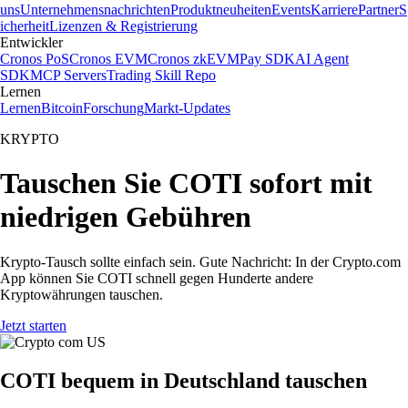
uns
Unternehmensnachrichten
Produktneuheiten
Events
Karriere
Partner
S
icherheit
Lizenzen & Registrierung
Entwickler
Cronos PoS
Cronos EVM
Cronos zkEVM
Pay SDK
AI Agent
SDK
MCP Servers
Trading Skill Repo
Lernen
Lernen
Bitcoin
Forschung
Markt-Updates
KRYPTO
Tauschen Sie COTI sofort mit
niedrigen Gebühren
Krypto-Tausch sollte einfach sein. Gute Nachricht: In der Crypto.com
App können Sie COTI schnell gegen Hunderte andere
Kryptowährungen tauschen.
Jetzt starten
COTI bequem in Deutschland tauschen