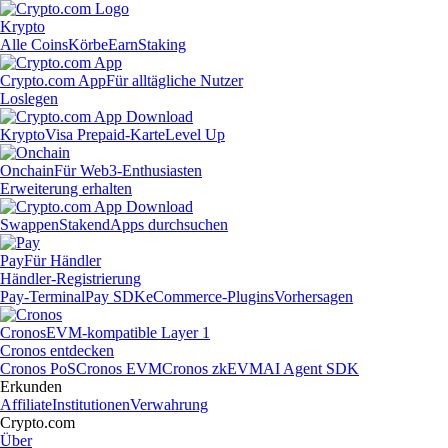
Krypto
Alle Coins
Körbe
Earn
Staking
Crypto.com App
Für alltägliche Nutzer
Loslegen
Krypto
Visa Prepaid-Karte
Level Up
Onchain
Für Web3-Enthusiasten
Erweiterung erhalten
Swappen
Staken
dApps durchsuchen
Pay
Für Händler
Händler-Registrierung
Pay-Terminal
Pay SDK
eCommerce-Plugins
Vorhersagen
Cronos
EVM-kompatible Layer 1
Cronos entdecken
Cronos PoS
Cronos EVM
Cronos zkEVM
AI Agent SDK
Erkunden
Affiliate
Institutionen
Verwahrung
Crypto.com
Über