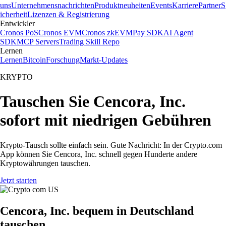
uns
Unternehmensnachrichten
Produktneuheiten
Events
Karriere
Partner
S
icherheit
Lizenzen & Registrierung
Entwickler
Cronos PoS
Cronos EVM
Cronos zkEVM
Pay SDK
AI Agent
SDK
MCP Servers
Trading Skill Repo
Lernen
Lernen
Bitcoin
Forschung
Markt-Updates
KRYPTO
Tauschen Sie Cencora, Inc.
sofort mit niedrigen Gebühren
Krypto-Tausch sollte einfach sein. Gute Nachricht: In der Crypto.com
App können Sie Cencora, Inc. schnell gegen Hunderte andere
Kryptowährungen tauschen.
Jetzt starten
Cencora, Inc. bequem in Deutschland
tauschen