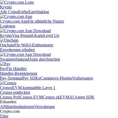
Krypto
Alle Coins
Körbe
Earn
Staking
Crypto.com App
Für alltägliche Nutzer
Loslegen
Krypto
Visa Prepaid-Karte
Level Up
Onchain
Für Web3-Enthusiasten
Erweiterung erhalten
Swappen
Staken
dApps durchsuchen
Pay
Für Händler
Händler-Registrierung
Pay-Terminal
Pay SDK
eCommerce-Plugins
Vorhersagen
Cronos
EVM-kompatible Layer 1
Cronos entdecken
Cronos PoS
Cronos EVM
Cronos zkEVM
AI Agent SDK
Erkunden
Affiliate
Institutionen
Verwahrung
Crypto.com
Über