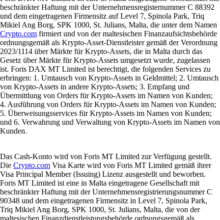
beschränkter Haftung mit der Unternehmensregisternummer C 88392
und dem eingetragenen Firmensitz auf Level 7, Spinola Park, Triq
Mikiel Ang Borg, SPK 1000, St. Julians, Malta, die unter dem Namen
Crypto.com
firmiert und von der maltesischen Finanzaufsichtsbehörde
ordnungsgemäß als Krypto-Asset-Dienstleister gemäß der Verordnung
2023/1114 über Märkte für Krypto-Assets, die in Malta durch das
Gesetz über Märkte für Krypto-Assets umgesetzt wurde, zugelassen
ist. Foris DAX MT Limited ist berechtigt, die folgenden Services zu
erbringen: 1. Umtausch von Krypto-Assets in Geldmittel; 2. Umtausch
von Krypto-Assets in andere Krypto-Assets; 3. Empfang und
Übermittlung von Orders für Krypto-Assets im Namen von Kunden;
4. Ausführung von Orders für Krypto-Assets im Namen von Kunden;
5. Überweisungsservices für Krypto-Assets im Namen von Kunden;
und 6. Verwahrung und Verwaltung von Krypto-Assets im Namen von
Kunden.
Das Cash-Konto wird von Foris MT Limited zur Verfügung gestellt.
Die
Crypto.com
Visa Karte wird von Foris MT Limited gemäß ihrer
Visa Principal Member (Issuing) Lizenz ausgestellt und beworben.
Foris MT Limited ist eine in Malta eingetragene Gesellschaft mit
beschränkter Haftung mit der Unternehmensregistrierungsnummer C
90348 und dem eingetragenen Firmensitz in Level 7, Spinola Park,
Triq Mikiel Ang Borg, SPK 1000, St. Julians, Malta, die von der
maltesischen Finanzdienstleistungsbehörde ordnungsgemäß als