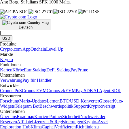
Ang Borg, St Julians SPK 1000 Malta.
Deutsch
|
USD
Produkte
Crypto.com App
Onchain
Level Up
Märkte
Krypto
Funktionen
Karten
Körbe
Earn
Staking
DeFi Staking
Pay
Prime
Unternehmen
Verwahrung
Pay für Händler
Entwickler
Cronos PoS
Cronos EVM
Cronos zkEVM
Pay SDK
AI Agent SDK
Ressourcen
Forschung
Markt-Updates
Lernen
BTC/USD Konverter
Glossar
Kurs-
Widgets
Telegram Bot
Beschwerdepolitik
Support
Kryptooversigt
Unternehmen
Über uns
Roadmap
Karriere
Partner
Sicherheit
Nachweis der
Reserven
Affiliate
Lizenzen & Registrierungen
Krypto-Asset
Exploration Hub
Klima
Capital
Verifizieren
Richtlinie zu