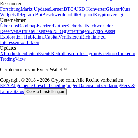
Ressourcen
Forschung
Markt-Updates
Lernen
BTC/USD Konverter
Glossar
Kurs-
Widgets
Telegram Bot
Beschwerdepolitik
Support
Kryptooversigt
Unternehmen
Über uns
Roadmap
Karriere
Partner
Sicherheit
Nachweis der
Reserven
Affiliate
Lizenzen & Registrierungen
Krypto-Asset
Exploration Hub
Klima
Capital
Verifizieren
Richtlinie zu
Interessenkonflikten
Updates
X
Produktneuheiten
Events
Reddit
Discord
Instagram
Facebook
Linkedin
TradingView
Cryptocurrency in Every Wallet™
Copyright © 2018 - 2026 Crypto.com. Alle Rechte vorbehalten.
EEA Allgemeine Geschäftsbedingungen
Datenschutzerklärung
Fees &
Limits
Status
Cookie-Einstellungen