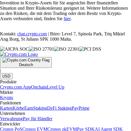
Investition in Krypto-Assets für Sie angesichts Ihrer finanziellen
Situation und Ihrer Risikotoleranz geeignet ist. Weitere Informationen
zu den Risiken, die mit dem Trading oder dem Besitz von Krypto-
Assets verbunden sind, finden Sie
hier
.
Kontakt:
chat.crypto.com
| Büro: Level 7, Spinola Park, Triq Mikiel
Ang Borg, St Julians SPK 1000 Malta.
Deutsch
|
USD
Produkte
Crypto.com App
Onchain
Level Up
Märkte
Krypto
Funktionen
Karten
Körbe
Earn
Staking
DeFi Staking
Pay
Prime
Unternehmen
Verwahrung
Pay für Händler
Entwickler
Cronos PoS
Cronos EVM
Cronos zkEVM
Pay SDK
AI Agent SDK