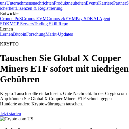
uns
Unternehmensnachrichten
Produktneuheiten
Events
Karriere
Partner
S
icherheit
Lizenzen & Registrierung
Entwickler
Cronos PoS
Cronos EVM
Cronos zkEVM
Pay SDK
AI Agent
SDK
MCP Servers
Trading Skill Repo
Lernen
Lernen
Bitcoin
Forschung
Markt-Updates
KRYPTO
Tauschen Sie Global X Copper
Miners ETF sofort mit niedrigen
Gebühren
Krypto-Tausch sollte einfach sein. Gute Nachricht: In der Crypto.com
App können Sie Global X Copper Miners ETF schnell gegen
Hunderte andere Kryptowährungen tauschen.
Jetzt starten