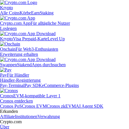
Krypto
Alle Coins
Körbe
Earn
Staking
Crypto.com App
Für alltägliche Nutzer
Loslegen
Krypto
Visa Prepaid-Karte
Level Up
Onchain
Für Web3-Enthusiasten
Erweiterung erhalten
Swappen
Staken
dApps durchsuchen
Pay
Für Händler
Händler-Registrierung
Pay-Terminal
Pay SDK
eCommerce-Plugins
Cronos
EVM-kompatible Layer 1
Cronos entdecken
Cronos PoS
Cronos EVM
Cronos zkEVM
AI Agent SDK
Erkunden
Affiliate
Institutionen
Verwahrung
Crypto.com
Über