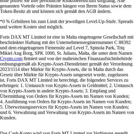
Bitte prüfen Sie Ihre persönliche Risikobereitschaft sorgfältig. Alle
genannten Vorteile oder Prämien hängen von Ihrem Status sowie dem
Token-Besitz ab und können sich gemäß den AGB ändern.
*0 % Gebühren bis zum Limit der jeweiligen Level-Up-Stufe. Spreads
und weitere Kosten sind möglich.
Foris DAX MT Limited ist eine in Malta eingetragene Gesellschaft mit
beschränkter Haftung mit der Unternehmensregisternummer C 88392
und dem eingetragenen Firmensitz auf Level 7, Spinola Park, Triq
Mikiel Ang Borg, SPK 1000, St. Julians, Malta, die unter dem Namen
Crypto.com
firmiert und von der maltesischen Finanzaufsichtsbehörde
ordnungsgemäß als Krypto-Asset-Dienstleister gemäß der Verordnung
2023/1114 über Märkte für Krypto-Assets, die in Malta durch das
Gesetz über Märkte für Krypto-Assets umgesetzt wurde, zugelassen
ist. Foris DAX MT Limited ist berechtigt, die folgenden Services zu
erbringen: 1. Umtausch von Krypto-Assets in Geldmittel; 2. Umtausch
von Krypto-Assets in andere Krypto-Assets; 3. Empfang und
Übermittlung von Orders für Krypto-Assets im Namen von Kunden;
4. Ausführung von Orders für Krypto-Assets im Namen von Kunden;
5. Überweisungsservices für Krypto-Assets im Namen von Kunden;
und 6. Verwahrung und Verwaltung von Krypto-Assets im Namen von
Kunden.
Das Cash-Konto wird von Foris MT Limited zur Verfügung gestellt.