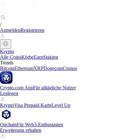
Märkte
Einzelpersonen
Unternehmen
Entdecken
/
Anmelden
Registrieren
Krypto
Alle Coins
Körbe
Earn
Staking
Trends
Bitcoin
Ethereum
XRP
Dogecoin
Cronos
Crypto.com App
Für alltägliche Nutzer
Loslegen
Krypto
Visa Prepaid-Karte
Level Up
Onchain
Für Web3-Enthusiasten
Erweiterung erhalten