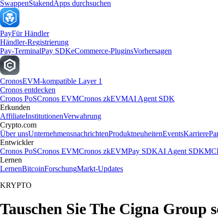
Swappen
Staken
dApps durchsuchen
Pay
Für Händler
Händler-Registrierung
Pay-Terminal
Pay SDK
eCommerce-Plugins
Vorhersagen
Cronos
EVM-kompatible Layer 1
Cronos entdecken
Cronos PoS
Cronos EVM
Cronos zkEVM
AI Agent SDK
Erkunden
Affiliate
Institutionen
Verwahrung
Crypto.com
Über uns
Unternehmensnachrichten
Produktneuheiten
Events
Karriere
Pa
Entwickler
Cronos PoS
Cronos EVM
Cronos zkEVM
Pay SDK
AI Agent SDK
MCP
Lernen
Lernen
Bitcoin
Forschung
Markt-Updates
KRYPTO
Tauschen Sie The Cigna Group s