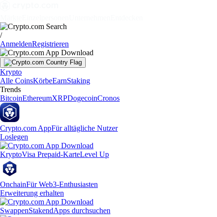
Märkte
Einzelpersonen
Unternehmen
Entdecken
/
Anmelden
Registrieren
Krypto
Alle Coins
Körbe
Earn
Staking
Trends
Bitcoin
Ethereum
XRP
Dogecoin
Cronos
Crypto.com App
Für alltägliche Nutzer
Loslegen
Krypto
Visa Prepaid-Karte
Level Up
Onchain
Für Web3-Enthusiasten
Erweiterung erhalten
Swappen
Staken
dApps durchsuchen