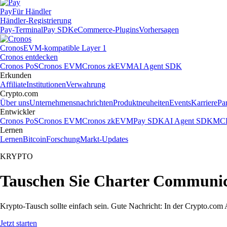
Pay
Für Händler
Händler-Registrierung
Pay-Terminal
Pay SDK
eCommerce-Plugins
Vorhersagen
Cronos
EVM-kompatible Layer 1
Cronos entdecken
Cronos PoS
Cronos EVM
Cronos zkEVM
AI Agent SDK
Erkunden
Affiliate
Institutionen
Verwahrung
Crypto.com
Über uns
Unternehmensnachrichten
Produktneuheiten
Events
Karriere
Pa
Entwickler
Cronos PoS
Cronos EVM
Cronos zkEVM
Pay SDK
AI Agent SDK
MCP
Lernen
Lernen
Bitcoin
Forschung
Markt-Updates
KRYPTO
Tauschen Sie Charter Communica
Krypto-Tausch sollte einfach sein. Gute Nachricht: In der Crypto.co
Jetzt starten