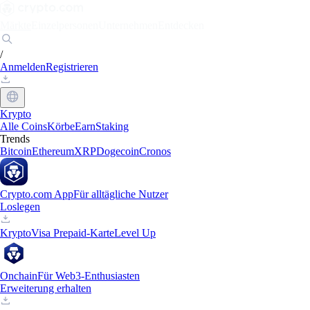
Märkte
Einzelpersonen
Unternehmen
Entdecken
/
Anmelden
Registrieren
Krypto
Alle Coins
Körbe
Earn
Staking
Trends
Bitcoin
Ethereum
XRP
Dogecoin
Cronos
Crypto.com App
Für alltägliche Nutzer
Loslegen
Krypto
Visa Prepaid-Karte
Level Up
Onchain
Für Web3-Enthusiasten
Erweiterung erhalten