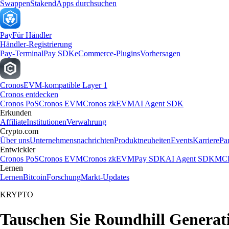
Swappen
Staken
dApps durchsuchen
Pay
Für Händler
Händler-Registrierung
Pay-Terminal
Pay SDK
eCommerce-Plugins
Vorhersagen
Cronos
EVM-kompatible Layer 1
Cronos entdecken
Cronos PoS
Cronos EVM
Cronos zkEVM
AI Agent SDK
Erkunden
Affiliate
Institutionen
Verwahrung
Crypto.com
Über uns
Unternehmensnachrichten
Produktneuheiten
Events
Karriere
Pa
Entwickler
Cronos PoS
Cronos EVM
Cronos zkEVM
Pay SDK
AI Agent SDK
MCP
Lernen
Lernen
Bitcoin
Forschung
Markt-Updates
KRYPTO
Tauschen Sie Roundhill Generat