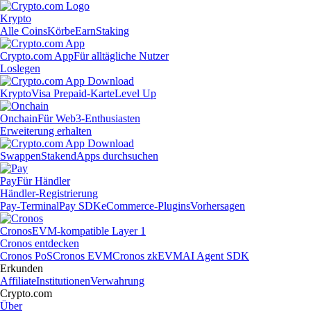
Krypto
Alle Coins
Körbe
Earn
Staking
Crypto.com App
Für alltägliche Nutzer
Loslegen
Krypto
Visa Prepaid-Karte
Level Up
Onchain
Für Web3-Enthusiasten
Erweiterung erhalten
Swappen
Staken
dApps durchsuchen
Pay
Für Händler
Händler-Registrierung
Pay-Terminal
Pay SDK
eCommerce-Plugins
Vorhersagen
Cronos
EVM-kompatible Layer 1
Cronos entdecken
Cronos PoS
Cronos EVM
Cronos zkEVM
AI Agent SDK
Erkunden
Affiliate
Institutionen
Verwahrung
Crypto.com
Über