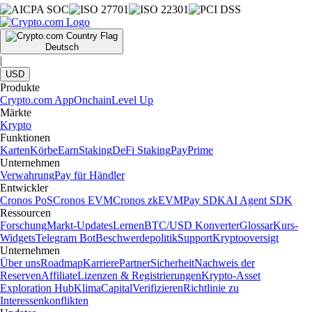
Deutsch
|
USD
Produkte
Crypto.com App
Onchain
Level Up
Märkte
Krypto
Funktionen
Karten
Körbe
Earn
Staking
DeFi Staking
Pay
Prime
Unternehmen
Verwahrung
Pay für Händler
Entwickler
Cronos PoS
Cronos EVM
Cronos zkEVM
Pay SDK
AI Agent SDK
Ressourcen
Forschung
Markt-Updates
Lernen
BTC/USD Konverter
Glossar
Kurs-
Widgets
Telegram Bot
Beschwerdepolitik
Support
Kryptooversigt
Unternehmen
Über uns
Roadmap
Karriere
Partner
Sicherheit
Nachweis der
Reserven
Affiliate
Lizenzen & Registrierungen
Krypto-Asset
Exploration Hub
Klima
Capital
Verifizieren
Richtlinie zu
Interessenkonflikten