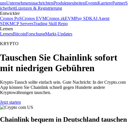
uns
Unternehmensnachrichten
Produktneuheiten
Events
Karriere
Partner
S
icherheit
Lizenzen & Registrierung
Entwickler
Cronos PoS
Cronos EVM
Cronos zkEVM
Pay SDK
AI Agent
SDK
MCP Servers
Trading Skill Repo
Lernen
Lernen
Bitcoin
Forschung
Markt-Updates
KRYPTO
Tauschen Sie Chainlink sofort
mit niedrigen Gebühren
Krypto-Tausch sollte einfach sein. Gute Nachricht: In der Crypto.com
App können Sie Chainlink schnell gegen Hunderte andere
Kryptowährungen tauschen.
Jetzt starten
Chainlink bequem in Deutschland tauschen