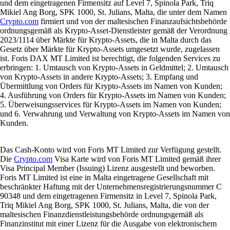
und dem eingetragenen Firmensitz auf Level 7, Spinola Park, Triq
Mikiel Ang Borg, SPK 1000, St. Julians, Malta, die unter dem Namen
Crypto.com
firmiert und von der maltesischen Finanzaufsichtsbehörde
ordnungsgemäß als Krypto-Asset-Dienstleister gemäß der Verordnung
2023/1114 über Märkte für Krypto-Assets, die in Malta durch das
Gesetz über Märkte für Krypto-Assets umgesetzt wurde, zugelassen
ist. Foris DAX MT Limited ist berechtigt, die folgenden Services zu
erbringen: 1. Umtausch von Krypto-Assets in Geldmittel; 2. Umtausch
von Krypto-Assets in andere Krypto-Assets; 3. Empfang und
Übermittlung von Orders für Krypto-Assets im Namen von Kunden;
4. Ausführung von Orders für Krypto-Assets im Namen von Kunden;
5. Überweisungsservices für Krypto-Assets im Namen von Kunden;
und 6. Verwahrung und Verwaltung von Krypto-Assets im Namen von
Kunden.
Das Cash-Konto wird von Foris MT Limited zur Verfügung gestellt.
Die
Crypto.com
Visa Karte wird von Foris MT Limited gemäß ihrer
Visa Principal Member (Issuing) Lizenz ausgestellt und beworben.
Foris MT Limited ist eine in Malta eingetragene Gesellschaft mit
beschränkter Haftung mit der Unternehmensregistrierungsnummer C
90348 und dem eingetragenen Firmensitz in Level 7, Spinola Park,
Triq Mikiel Ang Borg, SPK 1000, St. Julians, Malta, die von der
maltesischen Finanzdienstleistungsbehörde ordnungsgemäß als
Finanzinstitut mit einer Lizenz für die Ausgabe von elektronischem