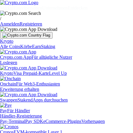
Märkte
Einzelpersonen
Unternehmen
Entdecken
/
Anmelden
Registrieren
Krypto
Alle Coins
Körbe
Earn
Staking
Crypto.com App
Für alltägliche Nutzer
Loslegen
Krypto
Visa Prepaid-Karte
Level Up
Onchain
Für Web3-Enthusiasten
Erweiterung erhalten
Swappen
Staken
dApps durchsuchen
Pay
Für Händler
Händler-Registrierung
Pay-Terminal
Pay SDK
eCommerce-Plugins
Vorhersagen
Cronos
EVM-kompatible Layer 1