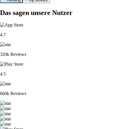
Trending
Top Movers
Das sagen unsere Nutzer
4.7
320k Reviews
4.5
660k Reviews