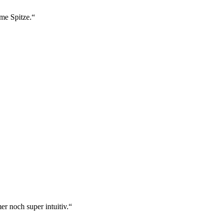
ame Spitze.“
r noch super intuitiv.“