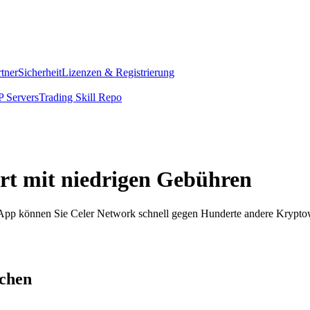
rtner
Sicherheit
Lizenzen & Registrierung
 Servers
Trading Skill Repo
ort mit niedrigen Gebühren
om App können Sie Celer Network schnell gegen Hunderte andere Krypt
schen