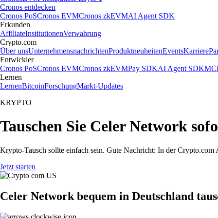
Cronos entdecken
Cronos PoS
Cronos EVM
Cronos zkEVM
AI Agent SDK
Erkunden
Affiliate
Institutionen
Verwahrung
Crypto.com
Über uns
Unternehmensnachrichten
Produktneuheiten
Events
Karriere
Pa
Entwickler
Cronos PoS
Cronos EVM
Cronos zkEVM
Pay SDK
AI Agent SDK
MCP
Lernen
Lernen
Bitcoin
Forschung
Markt-Updates
KRYPTO
Tauschen Sie Celer Network sof
Krypto-Tausch sollte einfach sein. Gute Nachricht: In der Crypto.c
Jetzt starten
Celer Network bequem in Deutschland tau