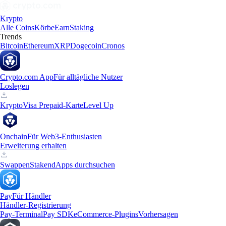
Krypto
Alle Coins
Körbe
Earn
Staking
Trends
Bitcoin
Ethereum
XRP
Dogecoin
Cronos
Crypto.com App
Für alltägliche Nutzer
Loslegen
Krypto
Visa Prepaid-Karte
Level Up
Onchain
Für Web3-Enthusiasten
Erweiterung erhalten
Swappen
Staken
dApps durchsuchen
Pay
Für Händler
Händler-Registrierung
Pay-Terminal
Pay SDK
eCommerce-Plugins
Vorhersagen