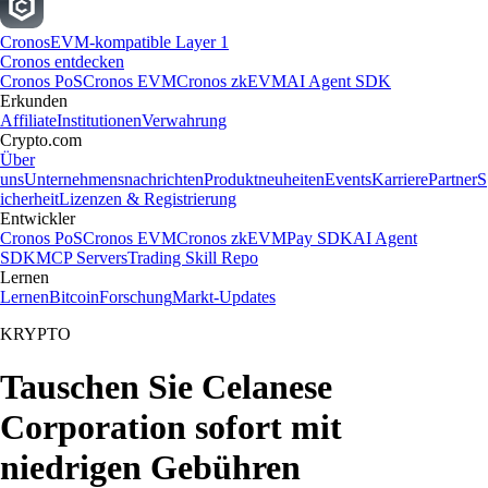
Cronos
EVM-kompatible Layer 1
Cronos entdecken
Cronos PoS
Cronos EVM
Cronos zkEVM
AI Agent SDK
Erkunden
Affiliate
Institutionen
Verwahrung
Crypto.com
Über
uns
Unternehmensnachrichten
Produktneuheiten
Events
Karriere
Partner
S
icherheit
Lizenzen & Registrierung
Entwickler
Cronos PoS
Cronos EVM
Cronos zkEVM
Pay SDK
AI Agent
SDK
MCP Servers
Trading Skill Repo
Lernen
Lernen
Bitcoin
Forschung
Markt-Updates
KRYPTO
Tauschen Sie Celanese
Corporation sofort mit
niedrigen Gebühren