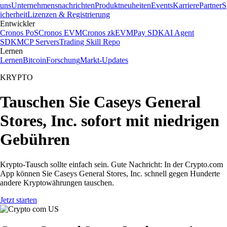
uns
Unternehmensnachrichten
Produktneuheiten
Events
Karriere
Partner
S
icherheit
Lizenzen & Registrierung
Entwickler
Cronos PoS
Cronos EVM
Cronos zkEVM
Pay SDK
AI Agent
SDK
MCP Servers
Trading Skill Repo
Lernen
Lernen
Bitcoin
Forschung
Markt-Updates
KRYPTO
Tauschen Sie Caseys General
Stores, Inc. sofort mit niedrigen
Gebühren
Krypto-Tausch sollte einfach sein. Gute Nachricht: In der Crypto.com
App können Sie Caseys General Stores, Inc. schnell gegen Hunderte
andere Kryptowährungen tauschen.
Jetzt starten