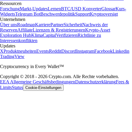
Ressourcen
Forschung
Markt-Updates
Lernen
BTC/USD Konverter
Glossar
Kurs-
Widgets
Telegram Bot
Beschwerdepolitik
Support
Kryptooversigt
Unternehmen
Über uns
Roadmap
Karriere
Partner
Sicherheit
Nachweis der
Reserven
Affiliate
Lizenzen & Registrierungen
Krypto-Asset
Exploration Hub
Klima
Capital
Verifizieren
Richtlinie zu
Interessenkonflikten
Updates
X
Produktneuheiten
Events
Reddit
Discord
Instagram
Facebook
Linkedin
TradingView
Cryptocurrency in Every Wallet™
Copyright © 2018 - 2026 Crypto.com. Alle Rechte vorbehalten.
EEA Allgemeine Geschäftsbedingungen
Datenschutzerklärung
Fees &
Limits
Status
Cookie-Einstellungen