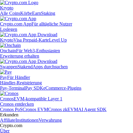
Krypto
Alle Coins
Körbe
Earn
Staking
Crypto.com App
Für alltägliche Nutzer
Loslegen
Krypto
Visa Prepaid-Karte
Level Up
Onchain
Für Web3-Enthusiasten
Erweiterung erhalten
Swappen
Staken
dApps durchsuchen
Pay
Für Händler
Händler-Registrierung
Pay-Terminal
Pay SDK
eCommerce-Plugins
Cronos
EVM-kompatible Layer 1
Cronos entdecken
Cronos PoS
Cronos EVM
Cronos zkEVM
AI Agent SDK
Erkunden
Affiliate
Institutionen
Verwahrung
Crypto.com
Über