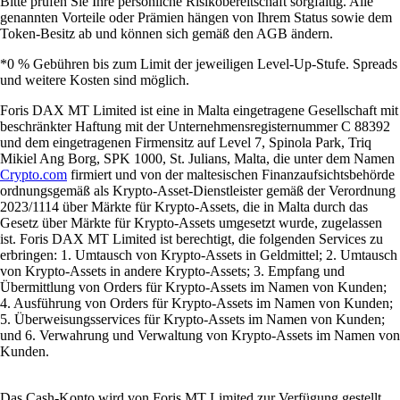
Bitte prüfen Sie Ihre persönliche Risikobereitschaft sorgfältig. Alle
genannten Vorteile oder Prämien hängen von Ihrem Status sowie dem
Token-Besitz ab und können sich gemäß den AGB ändern.
*0 % Gebühren bis zum Limit der jeweiligen Level-Up-Stufe. Spreads
und weitere Kosten sind möglich.
Foris DAX MT Limited ist eine in Malta eingetragene Gesellschaft mit
beschränkter Haftung mit der Unternehmensregisternummer C 88392
und dem eingetragenen Firmensitz auf Level 7, Spinola Park, Triq
Mikiel Ang Borg, SPK 1000, St. Julians, Malta, die unter dem Namen
Crypto.com
firmiert und von der maltesischen Finanzaufsichtsbehörde
ordnungsgemäß als Krypto-Asset-Dienstleister gemäß der Verordnung
2023/1114 über Märkte für Krypto-Assets, die in Malta durch das
Gesetz über Märkte für Krypto-Assets umgesetzt wurde, zugelassen
ist. Foris DAX MT Limited ist berechtigt, die folgenden Services zu
erbringen: 1. Umtausch von Krypto-Assets in Geldmittel; 2. Umtausch
von Krypto-Assets in andere Krypto-Assets; 3. Empfang und
Übermittlung von Orders für Krypto-Assets im Namen von Kunden;
4. Ausführung von Orders für Krypto-Assets im Namen von Kunden;
5. Überweisungsservices für Krypto-Assets im Namen von Kunden;
und 6. Verwahrung und Verwaltung von Krypto-Assets im Namen von
Kunden.
Das Cash-Konto wird von Foris MT Limited zur Verfügung gestellt.