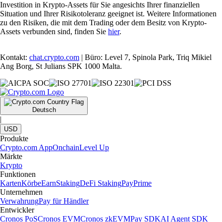
Investition in Krypto-Assets für Sie angesichts Ihrer finanziellen
Situation und Ihrer Risikotoleranz geeignet ist. Weitere Informationen
zu den Risiken, die mit dem Trading oder dem Besitz von Krypto-
Assets verbunden sind, finden Sie
hier
.
Kontakt:
chat.crypto.com
| Büro: Level 7, Spinola Park, Triq Mikiel
Ang Borg, St Julians SPK 1000 Malta.
Deutsch
|
USD
Produkte
Crypto.com App
Onchain
Level Up
Märkte
Krypto
Funktionen
Karten
Körbe
Earn
Staking
DeFi Staking
Pay
Prime
Unternehmen
Verwahrung
Pay für Händler
Entwickler
Cronos PoS
Cronos EVM
Cronos zkEVM
Pay SDK
AI Agent SDK