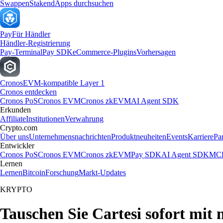
Swappen
Staken
dApps durchsuchen
Pay
Für Händler
Händler-Registrierung
Pay-Terminal
Pay SDK
eCommerce-Plugins
Vorhersagen
Cronos
EVM-kompatible Layer 1
Cronos entdecken
Cronos PoS
Cronos EVM
Cronos zkEVM
AI Agent SDK
Erkunden
Affiliate
Institutionen
Verwahrung
Crypto.com
Über uns
Unternehmensnachrichten
Produktneuheiten
Events
Karriere
Pa
Entwickler
Cronos PoS
Cronos EVM
Cronos zkEVM
Pay SDK
AI Agent SDK
MCP
Lernen
Lernen
Bitcoin
Forschung
Markt-Updates
KRYPTO
Tauschen Sie Cartesi sofort mit