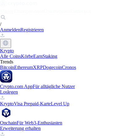
Märkte
Einzelpersonen
Unternehmen
Entdecken
/
Anmelden
Registrieren
Krypto
Alle Coins
Körbe
Earn
Staking
Trends
Bitcoin
Ethereum
XRP
Dogecoin
Cronos
Crypto.com App
Für alltägliche Nutzer
Loslegen
Krypto
Visa Prepaid-Karte
Level Up
Onchain
Für Web3-Enthusiasten
Erweiterung erhalten