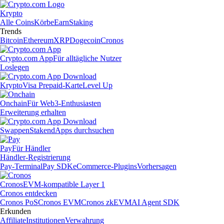
Krypto
Alle Coins
Körbe
Earn
Staking
Trends
Bitcoin
Ethereum
XRP
Dogecoin
Cronos
Crypto.com App
Für alltägliche Nutzer
Loslegen
Krypto
Visa Prepaid-Karte
Level Up
Onchain
Für Web3-Enthusiasten
Erweiterung erhalten
Swappen
Staken
dApps durchsuchen
Pay
Für Händler
Händler-Registrierung
Pay-Terminal
Pay SDK
eCommerce-Plugins
Vorhersagen
Cronos
EVM-kompatible Layer 1
Cronos entdecken
Cronos PoS
Cronos EVM
Cronos zkEVM
AI Agent SDK
Erkunden
Affiliate
Institutionen
Verwahrung