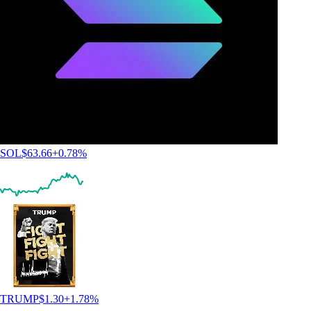
SOL
$
63.66
+
0.78
%
TRUMP
$
1.30
+
1.78
%