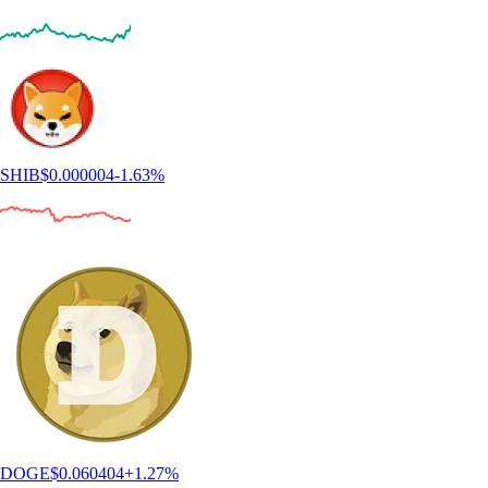
SHIB
$
0.000004
-1.63
%
DOGE
$
0.060404
+
1.27
%