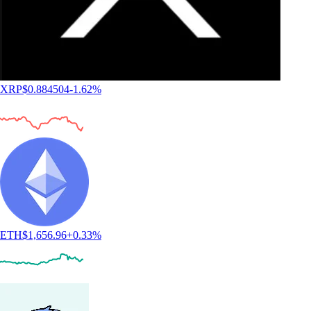
XRP
$
0.884504
-1.62
%
ETH
$
1,656.96
+
0.33
%