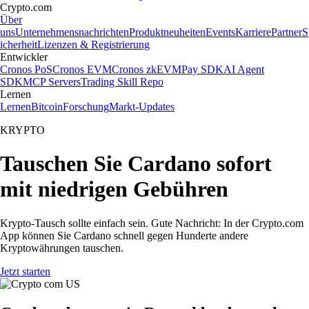
Crypto.com
Über
uns
Unternehmensnachrichten
Produktneuheiten
Events
Karriere
Partner
S
icherheit
Lizenzen & Registrierung
Entwickler
Cronos PoS
Cronos EVM
Cronos zkEVM
Pay SDK
AI Agent
SDK
MCP Servers
Trading Skill Repo
Lernen
Lernen
Bitcoin
Forschung
Markt-Updates
KRYPTO
Tauschen Sie Cardano sofort
mit niedrigen Gebühren
Krypto-Tausch sollte einfach sein. Gute Nachricht: In der Crypto.com
App können Sie Cardano schnell gegen Hunderte andere
Kryptowährungen tauschen.
Jetzt starten