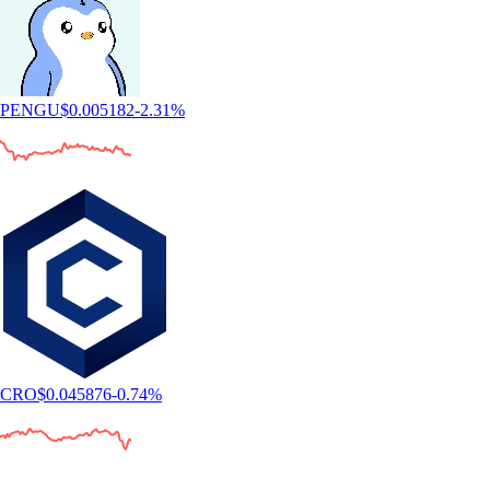
PENGU
$
0.005182
-2.31
%
CRO
$
0.045876
-0.74
%