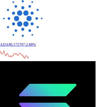
ADA
$
0.172797
-2.88
%