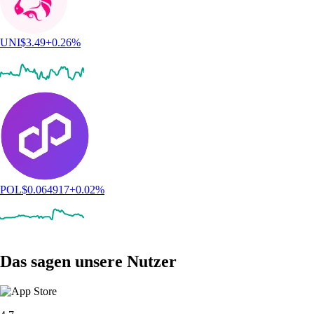
UNI
$
3.49
+
0.26
%
POL
$
0.064917
+
0.02
%
Das sagen unsere Nutzer