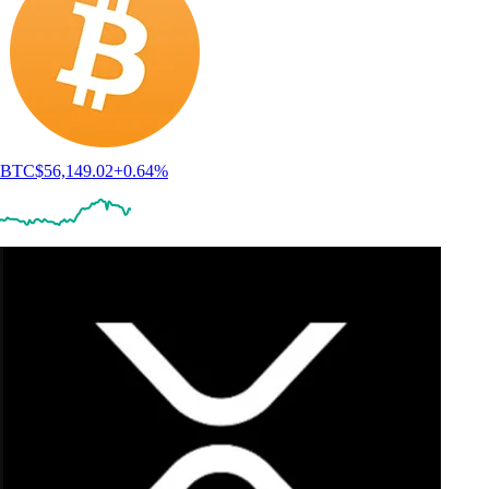
BTC
$
56,149.02
+
0.64
%