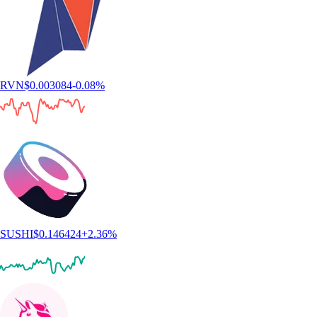
RVN
$
0.003084
-0.08
%
SUSHI
$
0.146424
+
2.36
%