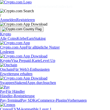
Märkte
Einzelpersonen
Unternehmen
Entdecken
/
Anmelden
Registrieren
Krypto
Alle Coins
Körbe
Earn
Staking
Crypto.com App
Für alltägliche Nutzer
Loslegen
Krypto
Visa Prepaid-Karte
Level Up
Onchain
Für Web3-Enthusiasten
Erweiterung erhalten
Swappen
Staken
dApps durchsuchen
Pay
Für Händler
Händler-Registrierung
Pay-Terminal
Pay SDK
eCommerce-Plugins
Vorhersagen
Cronos
EVM-kompatible Layer 1