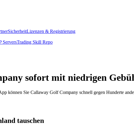
rtner
Sicherheit
Lizenzen & Registrierung
 Servers
Trading Skill Repo
pany sofort mit niedrigen Gebü
om App können Sie Callaway Golf Company schnell gegen Hunderte and
land tauschen