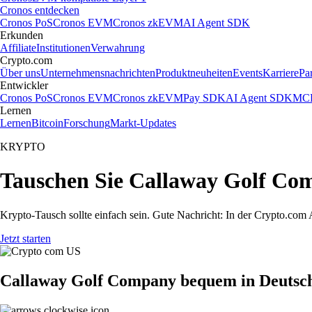
Cronos entdecken
Cronos PoS
Cronos EVM
Cronos zkEVM
AI Agent SDK
Erkunden
Affiliate
Institutionen
Verwahrung
Crypto.com
Über uns
Unternehmensnachrichten
Produktneuheiten
Events
Karriere
Pa
Entwickler
Cronos PoS
Cronos EVM
Cronos zkEVM
Pay SDK
AI Agent SDK
MCP
Lernen
Lernen
Bitcoin
Forschung
Markt-Updates
KRYPTO
Tauschen Sie Callaway Golf Com
Krypto-Tausch sollte einfach sein. Gute Nachricht: In der Crypto.c
Jetzt starten
Callaway Golf Company bequem in Deutsch