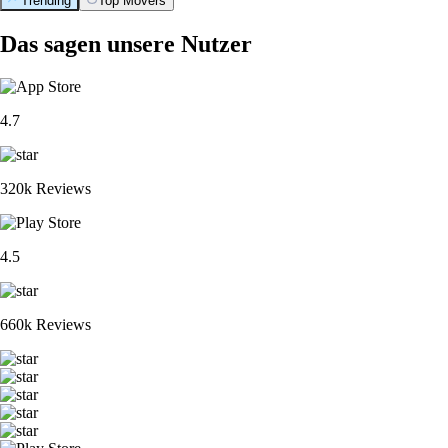
Trending
Top Movers
Das sagen unsere Nutzer
4.7
320k Reviews
4.5
660k Reviews