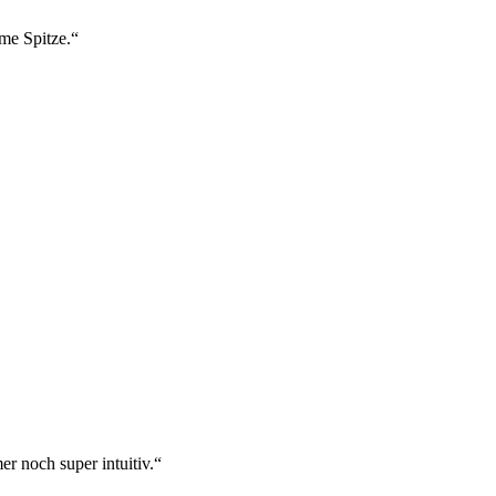
ame Spitze.“
r noch super intuitiv.“