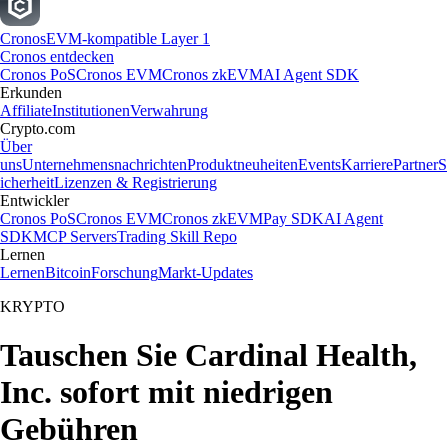
Cronos
EVM-kompatible Layer 1
Cronos entdecken
Cronos PoS
Cronos EVM
Cronos zkEVM
AI Agent SDK
Erkunden
Affiliate
Institutionen
Verwahrung
Crypto.com
Über
uns
Unternehmensnachrichten
Produktneuheiten
Events
Karriere
Partner
S
icherheit
Lizenzen & Registrierung
Entwickler
Cronos PoS
Cronos EVM
Cronos zkEVM
Pay SDK
AI Agent
SDK
MCP Servers
Trading Skill Repo
Lernen
Lernen
Bitcoin
Forschung
Markt-Updates
KRYPTO
Tauschen Sie Cardinal Health,
Inc. sofort mit niedrigen
Gebühren