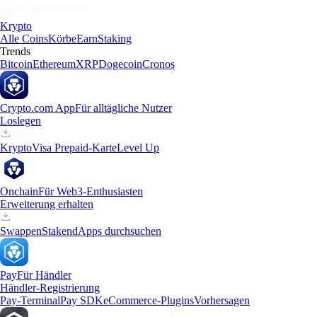
Krypto
Alle Coins
Körbe
Earn
Staking
Trends
Bitcoin
Ethereum
XRP
Dogecoin
Cronos
Crypto.com App
Für alltägliche Nutzer
Loslegen
Krypto
Visa Prepaid-Karte
Level Up
Onchain
Für Web3-Enthusiasten
Erweiterung erhalten
Swappen
Staken
dApps durchsuchen
Pay
Für Händler
Händler-Registrierung
Pay-Terminal
Pay SDK
eCommerce-Plugins
Vorhersagen