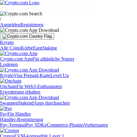
Märkte
Einzelpersonen
Unternehmen
Entdecken
/
Anmelden
Registrieren
Krypto
Alle Coins
Körbe
Earn
Staking
Crypto.com App
Für alltägliche Nutzer
Loslegen
Krypto
Visa Prepaid-Karte
Level Up
Onchain
Für Web3-Enthusiasten
Erweiterung erhalten
Swappen
Staken
dApps durchsuchen
Pay
Für Händler
Händler-Registrierung
Pay-Terminal
Pay SDK
eCommerce-Plugins
Vorhersagen
Cronos
EVM-kompatible Layer 1