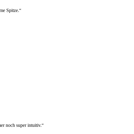
ame Spitze.“
r noch super intuitiv.“