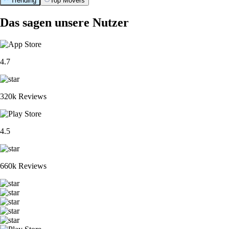
Trending
Top Movers
Das sagen unsere Nutzer
4.7
320k Reviews
4.5
660k Reviews