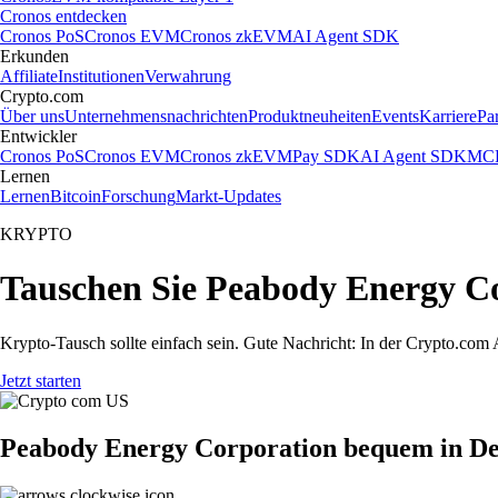
Cronos entdecken
Cronos PoS
Cronos EVM
Cronos zkEVM
AI Agent SDK
Erkunden
Affiliate
Institutionen
Verwahrung
Crypto.com
Über uns
Unternehmensnachrichten
Produktneuheiten
Events
Karriere
Pa
Entwickler
Cronos PoS
Cronos EVM
Cronos zkEVM
Pay SDK
AI Agent SDK
MCP
Lernen
Lernen
Bitcoin
Forschung
Markt-Updates
KRYPTO
Tauschen Sie Peabody Energy Co
Krypto-Tausch sollte einfach sein. Gute Nachricht: In der Crypto.c
Jetzt starten
Peabody Energy Corporation bequem in De