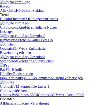
Krypto
Alle Coins
Körbe
Earn
Staking
Trends
Bitcoin
Ethereum
XRP
Dogecoin
Cronos
Crypto.com App
Für alltägliche Nutzer
Loslegen
Krypto
Visa Prepaid-Karte
Level Up
Onchain
Für Web3-Enthusiasten
Erweiterung erhalten
Swappen
Staken
dApps durchsuchen
Pay
Für Händler
Händler-Registrierung
Pay-Terminal
Pay SDK
eCommerce-Plugins
Vorhersagen
Cronos
EVM-kompatible Layer 1
Cronos entdecken
Cronos PoS
Cronos EVM
Cronos zkEVM
AI Agent SDK
Erkunden
Affiliate
Institutionen
Verwahrung