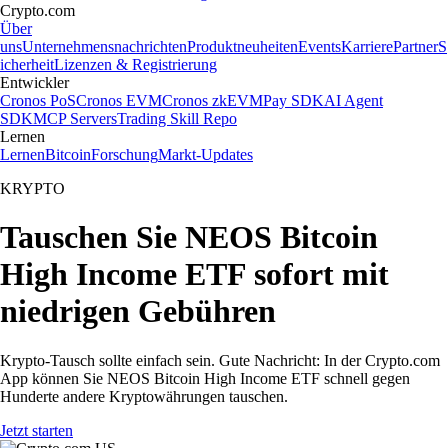
Crypto.com
Über
uns
Unternehmensnachrichten
Produktneuheiten
Events
Karriere
Partner
S
icherheit
Lizenzen & Registrierung
Entwickler
Cronos PoS
Cronos EVM
Cronos zkEVM
Pay SDK
AI Agent
SDK
MCP Servers
Trading Skill Repo
Lernen
Lernen
Bitcoin
Forschung
Markt-Updates
KRYPTO
Tauschen Sie NEOS Bitcoin
High Income ETF sofort mit
niedrigen Gebühren
Krypto-Tausch sollte einfach sein. Gute Nachricht: In der Crypto.com
App können Sie NEOS Bitcoin High Income ETF schnell gegen
Hunderte andere Kryptowährungen tauschen.
Jetzt starten