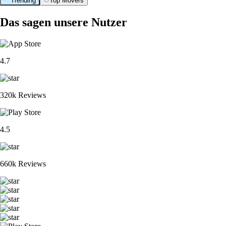
Trending
Top Movers
Das sagen unsere Nutzer
4.7
320k Reviews
4.5
660k Reviews