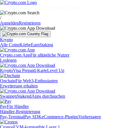
Märkte
Einzelpersonen
Unternehmen
Entdecken
/
Anmelden
Registrieren
Krypto
Alle Coins
Körbe
Earn
Staking
Crypto.com App
Für alltägliche Nutzer
Loslegen
Krypto
Visa Prepaid-Karte
Level Up
Onchain
Für Web3-Enthusiasten
Erweiterung erhalten
Swappen
Staken
dApps durchsuchen
Pay
Für Händler
Händler-Registrierung
Pay-Terminal
Pay SDK
eCommerce-Plugins
Vorhersagen
Cronos
EVM-kompatible Layer 1