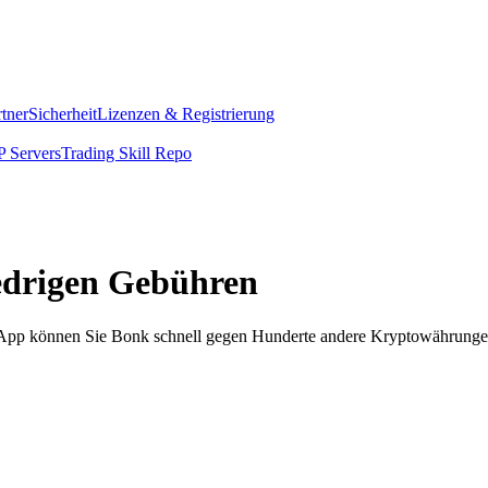
rtner
Sicherheit
Lizenzen & Registrierung
 Servers
Trading Skill Repo
iedrigen Gebühren
om App können Sie Bonk schnell gegen Hunderte andere Kryptowährunge