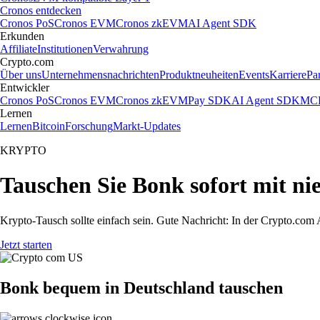
Cronos entdecken
Cronos PoS
Cronos EVM
Cronos zkEVM
AI Agent SDK
Erkunden
Affiliate
Institutionen
Verwahrung
Crypto.com
Über uns
Unternehmensnachrichten
Produktneuheiten
Events
Karriere
Pa
Entwickler
Cronos PoS
Cronos EVM
Cronos zkEVM
Pay SDK
AI Agent SDK
MCP
Lernen
Lernen
Bitcoin
Forschung
Markt-Updates
KRYPTO
Tauschen Sie Bonk sofort mit n
Krypto-Tausch sollte einfach sein. Gute Nachricht: In der Crypto.c
Jetzt starten
Bonk bequem in Deutschland tauschen