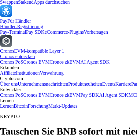
Swappen
Staken
dApps durchsuchen
Pay
Für Händler
Händler-Registrierung
Pay-Terminal
Pay SDK
eCommerce-Plugins
Vorhersagen
Cronos
EVM-kompatible Layer 1
Cronos entdecken
Cronos PoS
Cronos EVM
Cronos zkEVM
AI Agent SDK
Erkunden
Affiliate
Institutionen
Verwahrung
Crypto.com
Über uns
Unternehmensnachrichten
Produktneuheiten
Events
Karriere
Pa
Entwickler
Cronos PoS
Cronos EVM
Cronos zkEVM
Pay SDK
AI Agent SDK
MCP
Lernen
Lernen
Bitcoin
Forschung
Markt-Updates
KRYPTO
Tauschen Sie BNB sofort mit ni