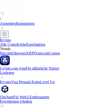
Märkte
Einzelpersonen
Unternehmen
Entdecken
/
Anmelden
Registrieren
Krypto
Alle Coins
Körbe
Earn
Staking
Trends
Bitcoin
Ethereum
XRP
Dogecoin
Cronos
Crypto.com App
Für alltägliche Nutzer
Loslegen
Krypto
Visa Prepaid-Karte
Level Up
Onchain
Für Web3-Enthusiasten
Erweiterung erhalten