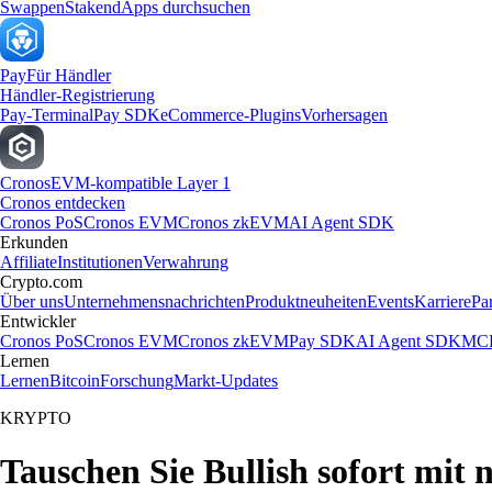
Swappen
Staken
dApps durchsuchen
Pay
Für Händler
Händler-Registrierung
Pay-Terminal
Pay SDK
eCommerce-Plugins
Vorhersagen
Cronos
EVM-kompatible Layer 1
Cronos entdecken
Cronos PoS
Cronos EVM
Cronos zkEVM
AI Agent SDK
Erkunden
Affiliate
Institutionen
Verwahrung
Crypto.com
Über uns
Unternehmensnachrichten
Produktneuheiten
Events
Karriere
Pa
Entwickler
Cronos PoS
Cronos EVM
Cronos zkEVM
Pay SDK
AI Agent SDK
MCP
Lernen
Lernen
Bitcoin
Forschung
Markt-Updates
KRYPTO
Tauschen Sie Bullish sofort mit