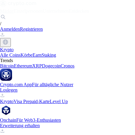
Märkte
Einzelpersonen
Unternehmen
Entdecken
/
Anmelden
Registrieren
Krypto
Alle Coins
Körbe
Earn
Staking
Trends
Bitcoin
Ethereum
XRP
Dogecoin
Cronos
Crypto.com App
Für alltägliche Nutzer
Loslegen
Krypto
Visa Prepaid-Karte
Level Up
Onchain
Für Web3-Enthusiasten
Erweiterung erhalten