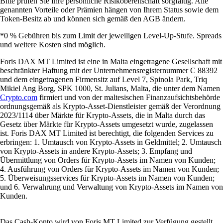
Bitte prüfen Sie Ihre persönliche Risikobereitschaft sorgfältig. Alle
genannten Vorteile oder Prämien hängen von Ihrem Status sowie dem
Token-Besitz ab und können sich gemäß den AGB ändern.
*0 % Gebühren bis zum Limit der jeweiligen Level-Up-Stufe. Spreads
und weitere Kosten sind möglich.
Foris DAX MT Limited ist eine in Malta eingetragene Gesellschaft mit
beschränkter Haftung mit der Unternehmensregisternummer C 88392
und dem eingetragenen Firmensitz auf Level 7, Spinola Park, Triq
Mikiel Ang Borg, SPK 1000, St. Julians, Malta, die unter dem Namen
Crypto.com
firmiert und von der maltesischen Finanzaufsichtsbehörde
ordnungsgemäß als Krypto-Asset-Dienstleister gemäß der Verordnung
2023/1114 über Märkte für Krypto-Assets, die in Malta durch das
Gesetz über Märkte für Krypto-Assets umgesetzt wurde, zugelassen
ist. Foris DAX MT Limited ist berechtigt, die folgenden Services zu
erbringen: 1. Umtausch von Krypto-Assets in Geldmittel; 2. Umtausch
von Krypto-Assets in andere Krypto-Assets; 3. Empfang und
Übermittlung von Orders für Krypto-Assets im Namen von Kunden;
4. Ausführung von Orders für Krypto-Assets im Namen von Kunden;
5. Überweisungsservices für Krypto-Assets im Namen von Kunden;
und 6. Verwahrung und Verwaltung von Krypto-Assets im Namen von
Kunden.
Das Cash-Konto wird von Foris MT Limited zur Verfügung gestellt.