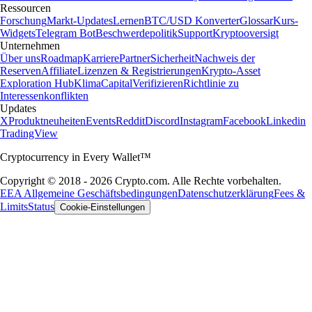
Ressourcen
Forschung
Markt-Updates
Lernen
BTC/USD Konverter
Glossar
Kurs-
Widgets
Telegram Bot
Beschwerdepolitik
Support
Kryptooversigt
Unternehmen
Über uns
Roadmap
Karriere
Partner
Sicherheit
Nachweis der
Reserven
Affiliate
Lizenzen & Registrierungen
Krypto-Asset
Exploration Hub
Klima
Capital
Verifizieren
Richtlinie zu
Interessenkonflikten
Updates
X
Produktneuheiten
Events
Reddit
Discord
Instagram
Facebook
Linkedin
TradingView
Cryptocurrency in Every Wallet™
Copyright © 2018 - 2026 Crypto.com. Alle Rechte vorbehalten.
EEA Allgemeine Geschäftsbedingungen
Datenschutzerklärung
Fees &
Limits
Status
Cookie-Einstellungen