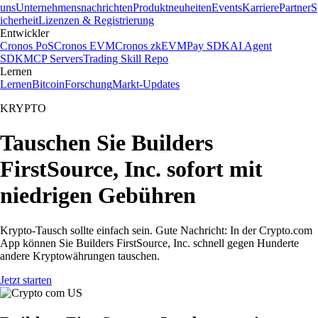
uns
Unternehmensnachrichten
Produktneuheiten
Events
Karriere
Partner
S
icherheit
Lizenzen & Registrierung
Entwickler
Cronos PoS
Cronos EVM
Cronos zkEVM
Pay SDK
AI Agent
SDK
MCP Servers
Trading Skill Repo
Lernen
Lernen
Bitcoin
Forschung
Markt-Updates
KRYPTO
Tauschen Sie Builders
FirstSource, Inc. sofort mit
niedrigen Gebühren
Krypto-Tausch sollte einfach sein. Gute Nachricht: In der Crypto.com
App können Sie Builders FirstSource, Inc. schnell gegen Hunderte
andere Kryptowährungen tauschen.
Jetzt starten