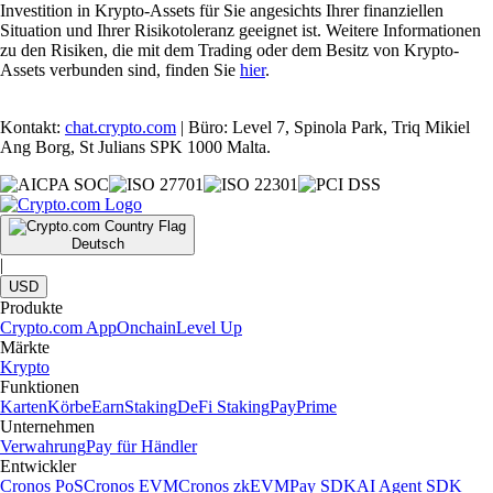
Investition in Krypto-Assets für Sie angesichts Ihrer finanziellen
Situation und Ihrer Risikotoleranz geeignet ist. Weitere Informationen
zu den Risiken, die mit dem Trading oder dem Besitz von Krypto-
Assets verbunden sind, finden Sie
hier
.
Kontakt:
chat.crypto.com
| Büro: Level 7, Spinola Park, Triq Mikiel
Ang Borg, St Julians SPK 1000 Malta.
Deutsch
|
USD
Produkte
Crypto.com App
Onchain
Level Up
Märkte
Krypto
Funktionen
Karten
Körbe
Earn
Staking
DeFi Staking
Pay
Prime
Unternehmen
Verwahrung
Pay für Händler
Entwickler
Cronos PoS
Cronos EVM
Cronos zkEVM
Pay SDK
AI Agent SDK