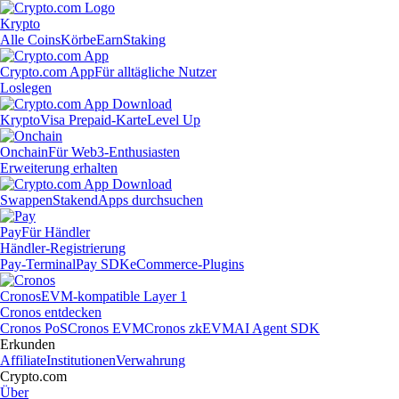
Krypto
Alle Coins
Körbe
Earn
Staking
Crypto.com App
Für alltägliche Nutzer
Loslegen
Krypto
Visa Prepaid-Karte
Level Up
Onchain
Für Web3-Enthusiasten
Erweiterung erhalten
Swappen
Staken
dApps durchsuchen
Pay
Für Händler
Händler-Registrierung
Pay-Terminal
Pay SDK
eCommerce-Plugins
Cronos
EVM-kompatible Layer 1
Cronos entdecken
Cronos PoS
Cronos EVM
Cronos zkEVM
AI Agent SDK
Erkunden
Affiliate
Institutionen
Verwahrung
Crypto.com
Über