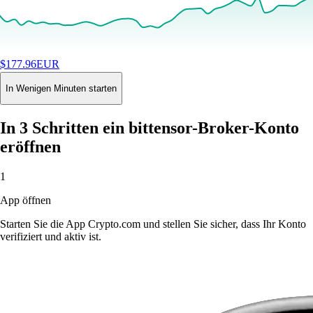
$
177.96
EUR
+
4.51
%
24H
Buy
In Wenigen Minuten starten
In 3 Schritten ein bittensor-Broker-Konto
eröffnen
1
App öffnen
Starten Sie die App Crypto.com und stellen Sie sicher, dass Ihr Konto
verifiziert und aktiv ist.