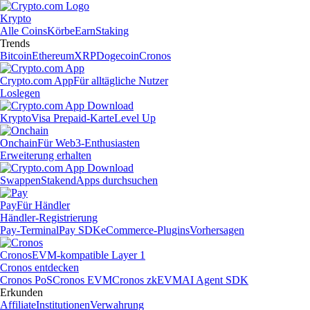
Krypto
Alle Coins
Körbe
Earn
Staking
Trends
Bitcoin
Ethereum
XRP
Dogecoin
Cronos
Crypto.com App
Für alltägliche Nutzer
Loslegen
Krypto
Visa Prepaid-Karte
Level Up
Onchain
Für Web3-Enthusiasten
Erweiterung erhalten
Swappen
Staken
dApps durchsuchen
Pay
Für Händler
Händler-Registrierung
Pay-Terminal
Pay SDK
eCommerce-Plugins
Vorhersagen
Cronos
EVM-kompatible Layer 1
Cronos entdecken
Cronos PoS
Cronos EVM
Cronos zkEVM
AI Agent SDK
Erkunden
Affiliate
Institutionen
Verwahrung