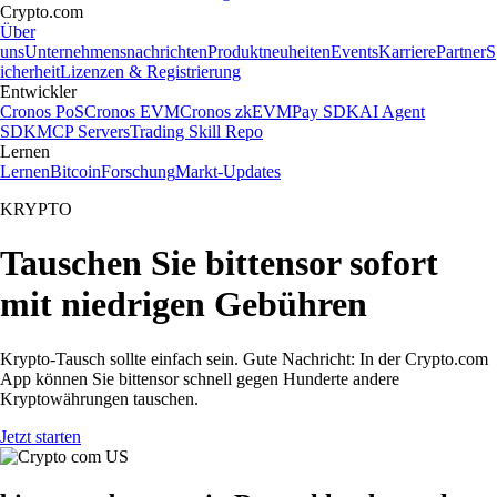
Crypto.com
Über
uns
Unternehmensnachrichten
Produktneuheiten
Events
Karriere
Partner
S
icherheit
Lizenzen & Registrierung
Entwickler
Cronos PoS
Cronos EVM
Cronos zkEVM
Pay SDK
AI Agent
SDK
MCP Servers
Trading Skill Repo
Lernen
Lernen
Bitcoin
Forschung
Markt-Updates
KRYPTO
Tauschen Sie bittensor sofort
mit niedrigen Gebühren
Krypto-Tausch sollte einfach sein. Gute Nachricht: In der Crypto.com
App können Sie bittensor schnell gegen Hunderte andere
Kryptowährungen tauschen.
Jetzt starten