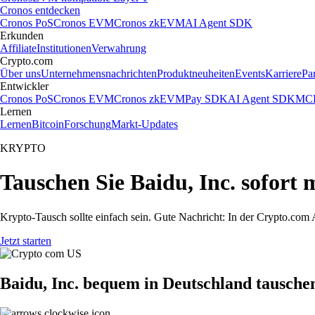
Cronos entdecken
Cronos PoS
Cronos EVM
Cronos zkEVM
AI Agent SDK
Erkunden
Affiliate
Institutionen
Verwahrung
Crypto.com
Über uns
Unternehmensnachrichten
Produktneuheiten
Events
Karriere
Pa
Entwickler
Cronos PoS
Cronos EVM
Cronos zkEVM
Pay SDK
AI Agent SDK
MCP
Lernen
Lernen
Bitcoin
Forschung
Markt-Updates
KRYPTO
Tauschen Sie Baidu, Inc. sofort
Krypto-Tausch sollte einfach sein. Gute Nachricht: In der Crypto.co
Jetzt starten
Baidu, Inc. bequem in Deutschland tausche