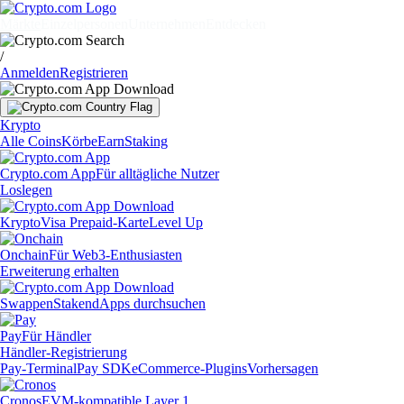
Märkte
Einzelpersonen
Unternehmen
Entdecken
/
Anmelden
Registrieren
Krypto
Alle Coins
Körbe
Earn
Staking
Crypto.com App
Für alltägliche Nutzer
Loslegen
Krypto
Visa Prepaid-Karte
Level Up
Onchain
Für Web3-Enthusiasten
Erweiterung erhalten
Swappen
Staken
dApps durchsuchen
Pay
Für Händler
Händler-Registrierung
Pay-Terminal
Pay SDK
eCommerce-Plugins
Vorhersagen
Cronos
EVM-kompatible Layer 1