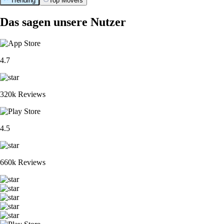
Trending
Top Movers
Das sagen unsere Nutzer
4.7
320k Reviews
4.5
660k Reviews