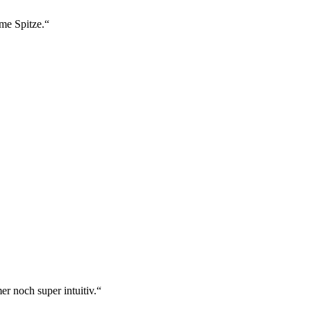
ame Spitze.“
r noch super intuitiv.“