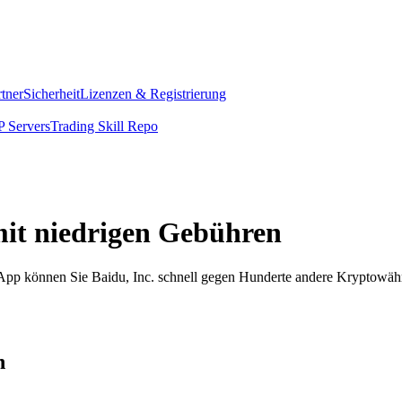
rtner
Sicherheit
Lizenzen & Registrierung
 Servers
Trading Skill Repo
 mit niedrigen Gebühren
m App können Sie Baidu, Inc. schnell gegen Hunderte andere Kryptowäh
n