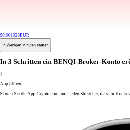
$
0.001028
EUR
-9.20
%
24H
Buy
In Wenigen Minuten starten
In 3 Schritten ein BENQI-Broker-Konto er
1
App öffnen
Starten Sie die App Crypto.com und stellen Sie sicher, dass Ihr Konto ver