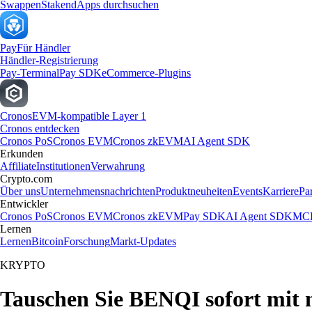
Swappen
Staken
dApps durchsuchen
Pay
Für Händler
Händler-Registrierung
Pay-Terminal
Pay SDK
eCommerce-Plugins
Cronos
EVM-kompatible Layer 1
Cronos entdecken
Cronos PoS
Cronos EVM
Cronos zkEVM
AI Agent SDK
Erkunden
Affiliate
Institutionen
Verwahrung
Crypto.com
Über uns
Unternehmensnachrichten
Produktneuheiten
Events
Karriere
Pa
Entwickler
Cronos PoS
Cronos EVM
Cronos zkEVM
Pay SDK
AI Agent SDK
MCP
Lernen
Lernen
Bitcoin
Forschung
Markt-Updates
KRYPTO
Tauschen Sie BENQI sofort mit 