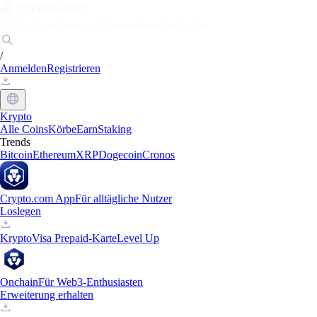
Märkte
Einzelpersonen
Unternehmen
Entdecken
/
Anmelden
Registrieren
Krypto
Alle Coins
Körbe
Earn
Staking
Trends
Bitcoin
Ethereum
XRP
Dogecoin
Cronos
Crypto.com App
Für alltägliche Nutzer
Loslegen
Krypto
Visa Prepaid-Karte
Level Up
Onchain
Für Web3-Enthusiasten
Erweiterung erhalten