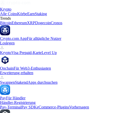
Krypto
Alle Coins
Körbe
Earn
Staking
Trends
Bitcoin
Ethereum
XRP
Dogecoin
Cronos
Crypto.com App
Für alltägliche Nutzer
Loslegen
Krypto
Visa Prepaid-Karte
Level Up
Onchain
Für Web3-Enthusiasten
Erweiterung erhalten
Swappen
Staken
dApps durchsuchen
Pay
Für Händler
Händler-Registrierung
Pay-Terminal
Pay SDK
eCommerce-Plugins
Vorhersagen