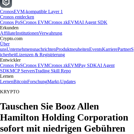
Cronos
EVM-kompatible Layer 1
Cronos entdecken
Cronos PoS
Cronos EVM
Cronos zkEVM
AI Agent SDK
Erkunden
Affiliate
Institutionen
Verwahrung
Crypto.com
Über
uns
Unternehmensnachrichten
Produktneuheiten
Events
Karriere
Partner
S
icherheit
Lizenzen & Registrierung
Entwickler
Cronos PoS
Cronos EVM
Cronos zkEVM
Pay SDK
AI Agent
SDK
MCP Servers
Trading Skill Repo
Lernen
Lernen
Bitcoin
Forschung
Markt-Updates
KRYPTO
Tauschen Sie Booz Allen
Hamilton Holding Corporation
sofort mit niedrigen Gebühren