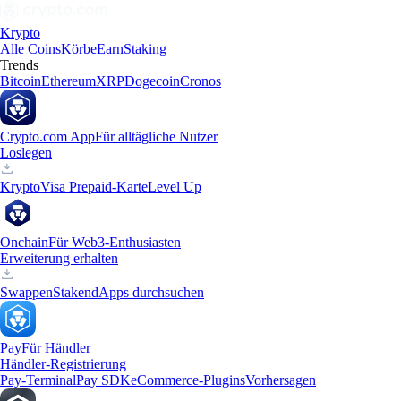
Krypto
Alle Coins
Körbe
Earn
Staking
Trends
Bitcoin
Ethereum
XRP
Dogecoin
Cronos
Crypto.com App
Für alltägliche Nutzer
Loslegen
Krypto
Visa Prepaid-Karte
Level Up
Onchain
Für Web3-Enthusiasten
Erweiterung erhalten
Swappen
Staken
dApps durchsuchen
Pay
Für Händler
Händler-Registrierung
Pay-Terminal
Pay SDK
eCommerce-Plugins
Vorhersagen