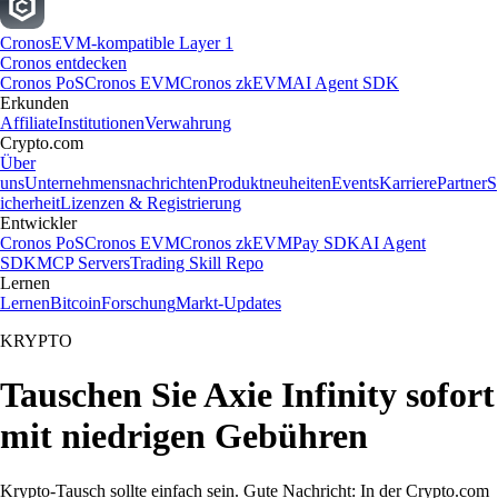
Cronos
EVM-kompatible Layer 1
Cronos entdecken
Cronos PoS
Cronos EVM
Cronos zkEVM
AI Agent SDK
Erkunden
Affiliate
Institutionen
Verwahrung
Crypto.com
Über
uns
Unternehmensnachrichten
Produktneuheiten
Events
Karriere
Partner
S
icherheit
Lizenzen & Registrierung
Entwickler
Cronos PoS
Cronos EVM
Cronos zkEVM
Pay SDK
AI Agent
SDK
MCP Servers
Trading Skill Repo
Lernen
Lernen
Bitcoin
Forschung
Markt-Updates
KRYPTO
Tauschen Sie Axie Infinity sofort
mit niedrigen Gebühren
Krypto-Tausch sollte einfach sein. Gute Nachricht: In der Crypto.com