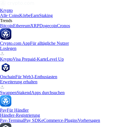
Krypto
Alle Coins
Körbe
Earn
Staking
Trends
Bitcoin
Ethereum
XRP
Dogecoin
Cronos
Crypto.com App
Für alltägliche Nutzer
Loslegen
Krypto
Visa Prepaid-Karte
Level Up
Onchain
Für Web3-Enthusiasten
Erweiterung erhalten
Swappen
Staken
dApps durchsuchen
Pay
Für Händler
Händler-Registrierung
Pay-Terminal
Pay SDK
eCommerce-Plugins
Vorhersagen