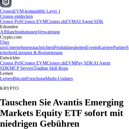
Cronos
EVM-kompatible Layer 1
Cronos entdecken
Cronos PoS
Cronos EVM
Cronos zkEVM
AI Agent SDK
Erkunden
Affiliate
Institutionen
Verwahrung
Crypto.com
Über
uns
Unternehmensnachrichten
Produktneuheiten
Events
Karriere
Partner
S
icherheit
Lizenzen & Registrierung
Entwickler
Cronos PoS
Cronos EVM
Cronos zkEVM
Pay SDK
AI Agent
SDK
MCP Servers
Trading Skill Repo
Lernen
Lernen
Bitcoin
Forschung
Markt-Updates
KRYPTO
Tauschen Sie Avantis Emerging
Markets Equity ETF sofort mit
niedrigen Gebühren