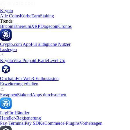
Krypto
Alle Coins
Körbe
Earn
Staking
Trends
Bitcoin
Ethereum
XRP
Dogecoin
Cronos
Crypto.com App
Für alltägliche Nutzer
Loslegen
Krypto
Visa Prepaid-Karte
Level Up
Onchain
Für Web3-Enthusiasten
Erweiterung erhalten
Swappen
Staken
dApps durchsuchen
Pay
Für Händler
Händler-Registrierung
Pay-Terminal
Pay SDK
eCommerce-Plugins
Vorhersagen