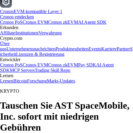
Cronos
EVM-kompatible Layer 1
Cronos entdecken
Cronos PoS
Cronos EVM
Cronos zkEVM
AI Agent SDK
Erkunden
Affiliate
Institutionen
Verwahrung
Crypto.com
Über
uns
Unternehmensnachrichten
Produktneuheiten
Events
Karriere
Partner
S
icherheit
Lizenzen & Registrierung
Entwickler
Cronos PoS
Cronos EVM
Cronos zkEVM
Pay SDK
AI Agent
SDK
MCP Servers
Trading Skill Repo
Lernen
Lernen
Bitcoin
Forschung
Markt-Updates
KRYPTO
Tauschen Sie AST SpaceMobile,
Inc. sofort mit niedrigen
Gebühren