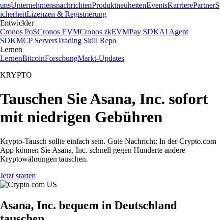
uns
Unternehmensnachrichten
Produktneuheiten
Events
Karriere
Partner
S
icherheit
Lizenzen & Registrierung
Entwickler
Cronos PoS
Cronos EVM
Cronos zkEVM
Pay SDK
AI Agent
SDK
MCP Servers
Trading Skill Repo
Lernen
Lernen
Bitcoin
Forschung
Markt-Updates
KRYPTO
Tauschen Sie Asana, Inc. sofort
mit niedrigen Gebühren
Krypto-Tausch sollte einfach sein. Gute Nachricht: In der Crypto.com
App können Sie Asana, Inc. schnell gegen Hunderte andere
Kryptowährungen tauschen.
Jetzt starten
Asana, Inc. bequem in Deutschland
tauschen