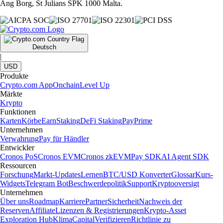
Ang Borg, St Julians SPK 1000 Malta.
Deutsch
|
USD
Produkte
Crypto.com App
Onchain
Level Up
Märkte
Krypto
Funktionen
Karten
Körbe
Earn
Staking
DeFi Staking
Pay
Prime
Unternehmen
Verwahrung
Pay für Händler
Entwickler
Cronos PoS
Cronos EVM
Cronos zkEVM
Pay SDK
AI Agent SDK
Ressourcen
Forschung
Markt-Updates
Lernen
BTC/USD Konverter
Glossar
Kurs-
Widgets
Telegram Bot
Beschwerdepolitik
Support
Kryptooversigt
Unternehmen
Über uns
Roadmap
Karriere
Partner
Sicherheit
Nachweis der
Reserven
Affiliate
Lizenzen & Registrierungen
Krypto-Asset
Exploration Hub
Klima
Capital
Verifizieren
Richtlinie zu