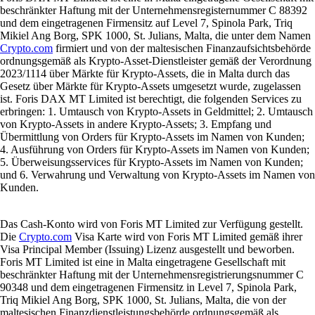
beschränkter Haftung mit der Unternehmensregisternummer C 88392
und dem eingetragenen Firmensitz auf Level 7, Spinola Park, Triq
Mikiel Ang Borg, SPK 1000, St. Julians, Malta, die unter dem Namen
Crypto.com
firmiert und von der maltesischen Finanzaufsichtsbehörde
ordnungsgemäß als Krypto-Asset-Dienstleister gemäß der Verordnung
2023/1114 über Märkte für Krypto-Assets, die in Malta durch das
Gesetz über Märkte für Krypto-Assets umgesetzt wurde, zugelassen
ist. Foris DAX MT Limited ist berechtigt, die folgenden Services zu
erbringen: 1. Umtausch von Krypto-Assets in Geldmittel; 2. Umtausch
von Krypto-Assets in andere Krypto-Assets; 3. Empfang und
Übermittlung von Orders für Krypto-Assets im Namen von Kunden;
4. Ausführung von Orders für Krypto-Assets im Namen von Kunden;
5. Überweisungsservices für Krypto-Assets im Namen von Kunden;
und 6. Verwahrung und Verwaltung von Krypto-Assets im Namen von
Kunden.
Das Cash-Konto wird von Foris MT Limited zur Verfügung gestellt.
Die
Crypto.com
Visa Karte wird von Foris MT Limited gemäß ihrer
Visa Principal Member (Issuing) Lizenz ausgestellt und beworben.
Foris MT Limited ist eine in Malta eingetragene Gesellschaft mit
beschränkter Haftung mit der Unternehmensregistrierungsnummer C
90348 und dem eingetragenen Firmensitz in Level 7, Spinola Park,
Triq Mikiel Ang Borg, SPK 1000, St. Julians, Malta, die von der
maltesischen Finanzdienstleistungsbehörde ordnungsgemäß als