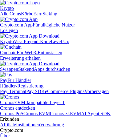
Krypto
Alle Coins
Körbe
Earn
Staking
Crypto.com App
Für alltägliche Nutzer
Loslegen
Krypto
Visa Prepaid-Karte
Level Up
Onchain
Für Web3-Enthusiasten
Erweiterung erhalten
Swappen
Staken
dApps durchsuchen
Pay
Für Händler
Händler-Registrierung
Pay-Terminal
Pay SDK
eCommerce-Plugins
Vorhersagen
Cronos
EVM-kompatible Layer 1
Cronos entdecken
Cronos PoS
Cronos EVM
Cronos zkEVM
AI Agent SDK
Erkunden
Affiliate
Institutionen
Verwahrung
Crypto.com
Über