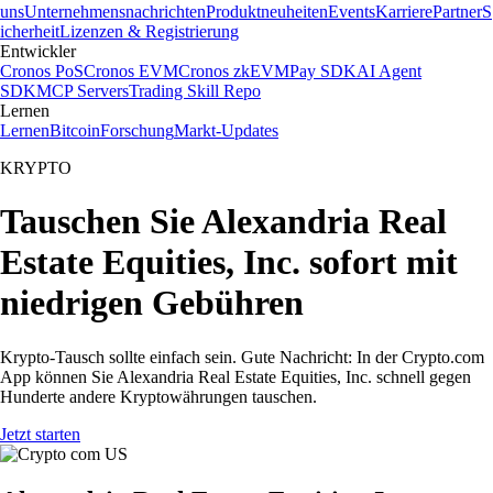
uns
Unternehmensnachrichten
Produktneuheiten
Events
Karriere
Partner
S
icherheit
Lizenzen & Registrierung
Entwickler
Cronos PoS
Cronos EVM
Cronos zkEVM
Pay SDK
AI Agent
SDK
MCP Servers
Trading Skill Repo
Lernen
Lernen
Bitcoin
Forschung
Markt-Updates
KRYPTO
Tauschen Sie Alexandria Real
Estate Equities, Inc. sofort mit
niedrigen Gebühren
Krypto-Tausch sollte einfach sein. Gute Nachricht: In der Crypto.com
App können Sie Alexandria Real Estate Equities, Inc. schnell gegen
Hunderte andere Kryptowährungen tauschen.
Jetzt starten