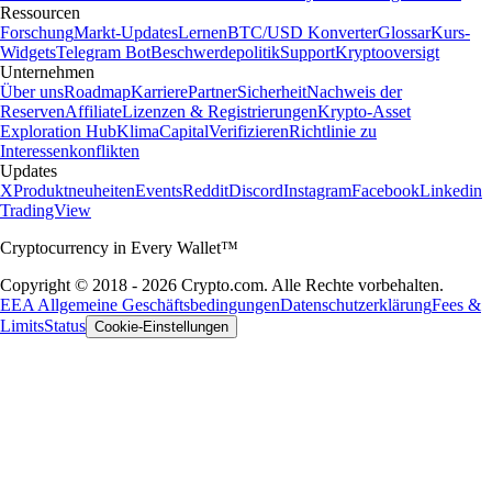
Ressourcen
Forschung
Markt-Updates
Lernen
BTC/USD Konverter
Glossar
Kurs-
Widgets
Telegram Bot
Beschwerdepolitik
Support
Kryptooversigt
Unternehmen
Über uns
Roadmap
Karriere
Partner
Sicherheit
Nachweis der
Reserven
Affiliate
Lizenzen & Registrierungen
Krypto-Asset
Exploration Hub
Klima
Capital
Verifizieren
Richtlinie zu
Interessenkonflikten
Updates
X
Produktneuheiten
Events
Reddit
Discord
Instagram
Facebook
Linkedin
TradingView
Cryptocurrency in Every Wallet™
Copyright © 2018 - 2026 Crypto.com. Alle Rechte vorbehalten.
EEA Allgemeine Geschäftsbedingungen
Datenschutzerklärung
Fees &
Limits
Status
Cookie-Einstellungen