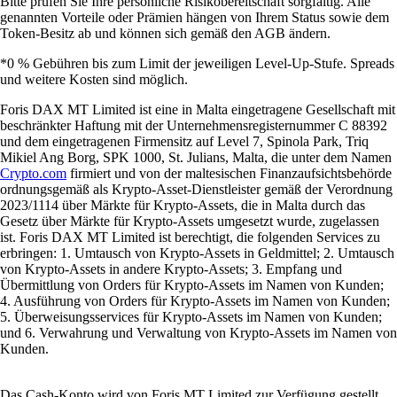
Bitte prüfen Sie Ihre persönliche Risikobereitschaft sorgfältig. Alle
genannten Vorteile oder Prämien hängen von Ihrem Status sowie dem
Token-Besitz ab und können sich gemäß den AGB ändern.
*0 % Gebühren bis zum Limit der jeweiligen Level-Up-Stufe. Spreads
und weitere Kosten sind möglich.
Foris DAX MT Limited ist eine in Malta eingetragene Gesellschaft mit
beschränkter Haftung mit der Unternehmensregisternummer C 88392
und dem eingetragenen Firmensitz auf Level 7, Spinola Park, Triq
Mikiel Ang Borg, SPK 1000, St. Julians, Malta, die unter dem Namen
Crypto.com
firmiert und von der maltesischen Finanzaufsichtsbehörde
ordnungsgemäß als Krypto-Asset-Dienstleister gemäß der Verordnung
2023/1114 über Märkte für Krypto-Assets, die in Malta durch das
Gesetz über Märkte für Krypto-Assets umgesetzt wurde, zugelassen
ist. Foris DAX MT Limited ist berechtigt, die folgenden Services zu
erbringen: 1. Umtausch von Krypto-Assets in Geldmittel; 2. Umtausch
von Krypto-Assets in andere Krypto-Assets; 3. Empfang und
Übermittlung von Orders für Krypto-Assets im Namen von Kunden;
4. Ausführung von Orders für Krypto-Assets im Namen von Kunden;
5. Überweisungsservices für Krypto-Assets im Namen von Kunden;
und 6. Verwahrung und Verwaltung von Krypto-Assets im Namen von
Kunden.
Das Cash-Konto wird von Foris MT Limited zur Verfügung gestellt.