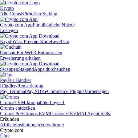
Krypto
Alle Coins
Körbe
Earn
Staking
Crypto.com App
Für alltägliche Nutzer
Loslegen
Krypto
Visa Prepaid-Karte
Level Up
Onchain
Für Web3-Enthusiasten
Erweiterung erhalten
Swappen
Staken
dApps durchsuchen
Pay
Für Händler
Händler-Registrierung
Pay-Terminal
Pay SDK
eCommerce-Plugins
Vorhersagen
Cronos
EVM-kompatible Layer 1
Cronos entdecken
Cronos PoS
Cronos EVM
Cronos zkEVM
AI Agent SDK
Erkunden
Affiliate
Institutionen
Verwahrung
Crypto.com
Über