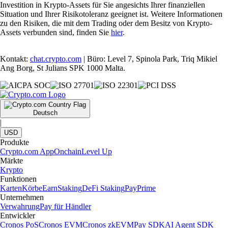
Investition in Krypto-Assets für Sie angesichts Ihrer finanziellen
Situation und Ihrer Risikotoleranz geeignet ist. Weitere Informationen
zu den Risiken, die mit dem Trading oder dem Besitz von Krypto-
Assets verbunden sind, finden Sie
hier
.
Kontakt:
chat.crypto.com
| Büro: Level 7, Spinola Park, Triq Mikiel
Ang Borg, St Julians SPK 1000 Malta.
Deutsch
|
USD
Produkte
Crypto.com App
Onchain
Level Up
Märkte
Krypto
Funktionen
Karten
Körbe
Earn
Staking
DeFi Staking
Pay
Prime
Unternehmen
Verwahrung
Pay für Händler
Entwickler
Cronos PoS
Cronos EVM
Cronos zkEVM
Pay SDK
AI Agent SDK