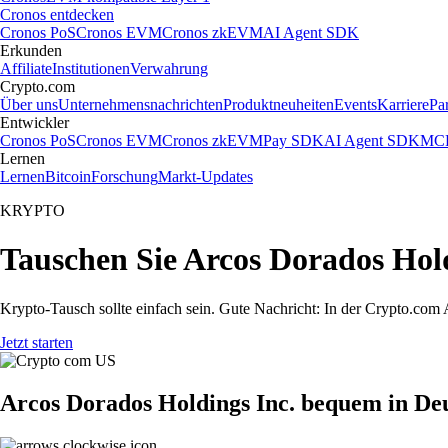
Cronos entdecken
Cronos PoS
Cronos EVM
Cronos zkEVM
AI Agent SDK
Erkunden
Affiliate
Institutionen
Verwahrung
Crypto.com
Über uns
Unternehmensnachrichten
Produktneuheiten
Events
Karriere
Pa
Entwickler
Cronos PoS
Cronos EVM
Cronos zkEVM
Pay SDK
AI Agent SDK
MCP
Lernen
Lernen
Bitcoin
Forschung
Markt-Updates
KRYPTO
Tauschen Sie Arcos Dorados Hold
Krypto-Tausch sollte einfach sein. Gute Nachricht: In der Crypto.c
Jetzt starten
Arcos Dorados Holdings Inc. bequem in De