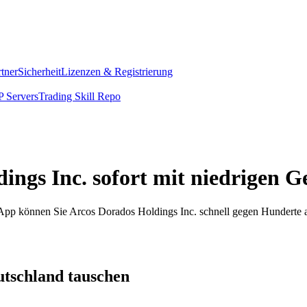
rtner
Sicherheit
Lizenzen & Registrierung
 Servers
Trading Skill Repo
ings Inc. sofort mit niedrigen 
om App können Sie Arcos Dorados Holdings Inc. schnell gegen Hundert
utschland tauschen