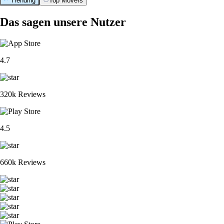
Trending
Top Movers
Das sagen unsere Nutzer
4.7
320k Reviews
4.5
660k Reviews