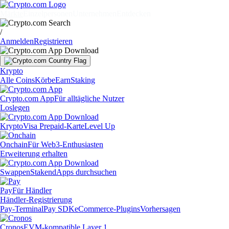
Märkte
Einzelpersonen
Unternehmen
Entdecken
/
Anmelden
Registrieren
Krypto
Alle Coins
Körbe
Earn
Staking
Crypto.com App
Für alltägliche Nutzer
Loslegen
Krypto
Visa Prepaid-Karte
Level Up
Onchain
Für Web3-Enthusiasten
Erweiterung erhalten
Swappen
Staken
dApps durchsuchen
Pay
Für Händler
Händler-Registrierung
Pay-Terminal
Pay SDK
eCommerce-Plugins
Vorhersagen
Cronos
EVM-kompatible Layer 1