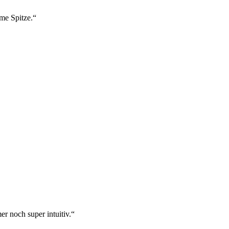
ame Spitze.“
r noch super intuitiv.“