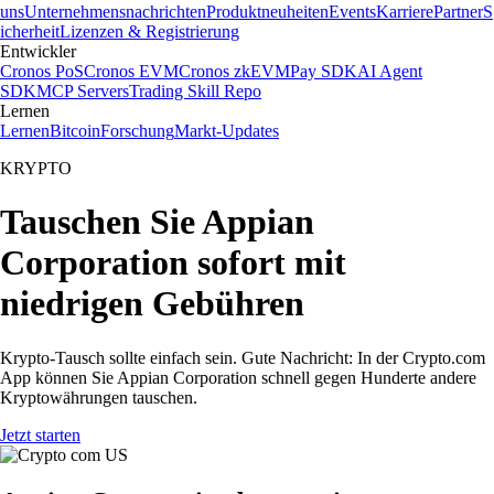
uns
Unternehmensnachrichten
Produktneuheiten
Events
Karriere
Partner
S
icherheit
Lizenzen & Registrierung
Entwickler
Cronos PoS
Cronos EVM
Cronos zkEVM
Pay SDK
AI Agent
SDK
MCP Servers
Trading Skill Repo
Lernen
Lernen
Bitcoin
Forschung
Markt-Updates
KRYPTO
Tauschen Sie Appian
Corporation sofort mit
niedrigen Gebühren
Krypto-Tausch sollte einfach sein. Gute Nachricht: In der Crypto.com
App können Sie Appian Corporation schnell gegen Hunderte andere
Kryptowährungen tauschen.
Jetzt starten