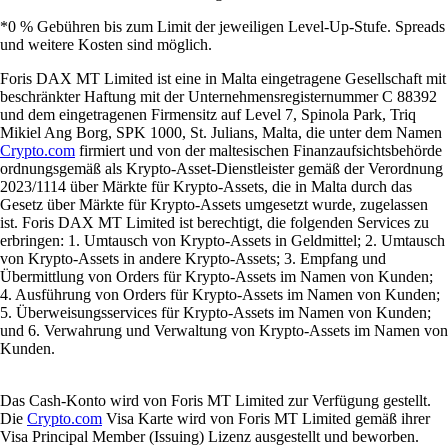
*0 % Gebühren bis zum Limit der jeweiligen Level-Up-Stufe. Spreads
und weitere Kosten sind möglich.
Foris DAX MT Limited ist eine in Malta eingetragene Gesellschaft mit
beschränkter Haftung mit der Unternehmensregisternummer C 88392
und dem eingetragenen Firmensitz auf Level 7, Spinola Park, Triq
Mikiel Ang Borg, SPK 1000, St. Julians, Malta, die unter dem Namen
Crypto.com
firmiert und von der maltesischen Finanzaufsichtsbehörde
ordnungsgemäß als Krypto-Asset-Dienstleister gemäß der Verordnung
2023/1114 über Märkte für Krypto-Assets, die in Malta durch das
Gesetz über Märkte für Krypto-Assets umgesetzt wurde, zugelassen
ist. Foris DAX MT Limited ist berechtigt, die folgenden Services zu
erbringen: 1. Umtausch von Krypto-Assets in Geldmittel; 2. Umtausch
von Krypto-Assets in andere Krypto-Assets; 3. Empfang und
Übermittlung von Orders für Krypto-Assets im Namen von Kunden;
4. Ausführung von Orders für Krypto-Assets im Namen von Kunden;
5. Überweisungsservices für Krypto-Assets im Namen von Kunden;
und 6. Verwahrung und Verwaltung von Krypto-Assets im Namen von
Kunden.
Das Cash-Konto wird von Foris MT Limited zur Verfügung gestellt.
Die
Crypto.com
Visa Karte wird von Foris MT Limited gemäß ihrer
Visa Principal Member (Issuing) Lizenz ausgestellt und beworben.