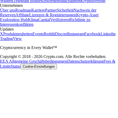
Widgets
Telegram Bot
Beschwerdepolitik
Support
Kryptooversigt
Unternehmen
Über uns
Roadmap
Karriere
Partner
Sicherheit
Nachweis der
Reserven
Affiliate
Lizenzen & Registrierungen
Krypto-Asset
Exploration Hub
Klima
Capital
Verifizieren
Richtlinie zu
Interessenkonflikten
Updates
X
Produktneuheiten
Events
Reddit
Discord
Instagram
Facebook
Linkedin
TradingView
Cryptocurrency in Every Wallet™
Copyright © 2018 - 2026 Crypto.com. Alle Rechte vorbehalten.
EEA Allgemeine Geschäftsbedingungen
Datenschutzerklärung
Fees &
Limits
Status
Cookie-Einstellungen