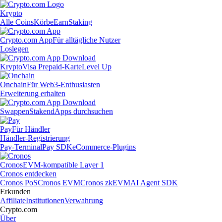
Krypto
Alle Coins
Körbe
Earn
Staking
Crypto.com App
Für alltägliche Nutzer
Loslegen
Krypto
Visa Prepaid-Karte
Level Up
Onchain
Für Web3-Enthusiasten
Erweiterung erhalten
Swappen
Staken
dApps durchsuchen
Pay
Für Händler
Händler-Registrierung
Pay-Terminal
Pay SDK
eCommerce-Plugins
Cronos
EVM-kompatible Layer 1
Cronos entdecken
Cronos PoS
Cronos EVM
Cronos zkEVM
AI Agent SDK
Erkunden
Affiliate
Institutionen
Verwahrung
Crypto.com
Über