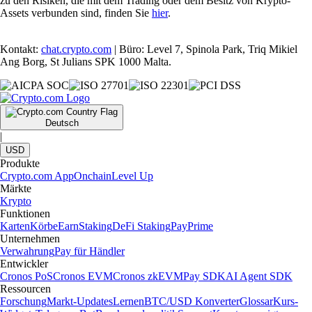
zu den Risiken, die mit dem Trading oder dem Besitz von Krypto-
Assets verbunden sind, finden Sie
hier
.
Kontakt:
chat.crypto.com
| Büro: Level 7, Spinola Park, Triq Mikiel
Ang Borg, St Julians SPK 1000 Malta.
Deutsch
|
USD
Produkte
Crypto.com App
Onchain
Level Up
Märkte
Krypto
Funktionen
Karten
Körbe
Earn
Staking
DeFi Staking
Pay
Prime
Unternehmen
Verwahrung
Pay für Händler
Entwickler
Cronos PoS
Cronos EVM
Cronos zkEVM
Pay SDK
AI Agent SDK
Ressourcen
Forschung
Markt-Updates
Lernen
BTC/USD Konverter
Glossar
Kurs-