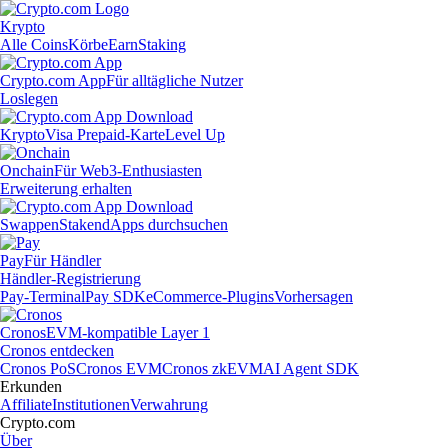
Krypto
Alle Coins
Körbe
Earn
Staking
Crypto.com App
Für alltägliche Nutzer
Loslegen
Krypto
Visa Prepaid-Karte
Level Up
Onchain
Für Web3-Enthusiasten
Erweiterung erhalten
Swappen
Staken
dApps durchsuchen
Pay
Für Händler
Händler-Registrierung
Pay-Terminal
Pay SDK
eCommerce-Plugins
Vorhersagen
Cronos
EVM-kompatible Layer 1
Cronos entdecken
Cronos PoS
Cronos EVM
Cronos zkEVM
AI Agent SDK
Erkunden
Affiliate
Institutionen
Verwahrung
Crypto.com
Über