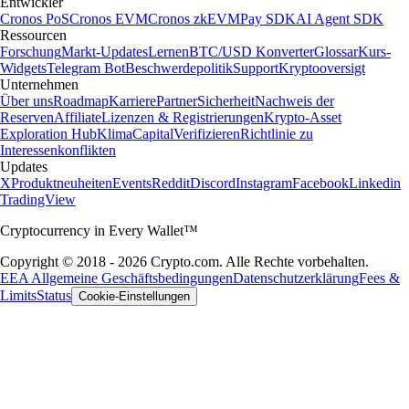
Entwickler
Cronos PoS
Cronos EVM
Cronos zkEVM
Pay SDK
AI Agent SDK
Ressourcen
Forschung
Markt-Updates
Lernen
BTC/USD Konverter
Glossar
Kurs-
Widgets
Telegram Bot
Beschwerdepolitik
Support
Kryptooversigt
Unternehmen
Über uns
Roadmap
Karriere
Partner
Sicherheit
Nachweis der
Reserven
Affiliate
Lizenzen & Registrierungen
Krypto-Asset
Exploration Hub
Klima
Capital
Verifizieren
Richtlinie zu
Interessenkonflikten
Updates
X
Produktneuheiten
Events
Reddit
Discord
Instagram
Facebook
Linkedin
TradingView
Cryptocurrency in Every Wallet™
Copyright © 2018 - 2026 Crypto.com. Alle Rechte vorbehalten.
EEA Allgemeine Geschäftsbedingungen
Datenschutzerklärung
Fees &
Limits
Status
Cookie-Einstellungen