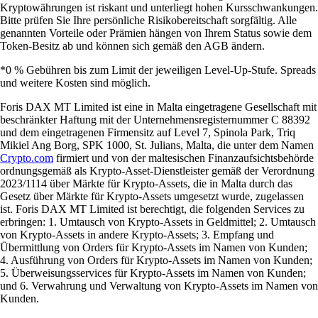
Kryptowährungen ist riskant und unterliegt hohen Kursschwankungen.
Bitte prüfen Sie Ihre persönliche Risikobereitschaft sorgfältig. Alle
genannten Vorteile oder Prämien hängen von Ihrem Status sowie dem
Token-Besitz ab und können sich gemäß den AGB ändern.
*0 % Gebühren bis zum Limit der jeweiligen Level-Up-Stufe. Spreads
und weitere Kosten sind möglich.
Foris DAX MT Limited ist eine in Malta eingetragene Gesellschaft mit
beschränkter Haftung mit der Unternehmensregisternummer C 88392
und dem eingetragenen Firmensitz auf Level 7, Spinola Park, Triq
Mikiel Ang Borg, SPK 1000, St. Julians, Malta, die unter dem Namen
Crypto.com
firmiert und von der maltesischen Finanzaufsichtsbehörde
ordnungsgemäß als Krypto-Asset-Dienstleister gemäß der Verordnung
2023/1114 über Märkte für Krypto-Assets, die in Malta durch das
Gesetz über Märkte für Krypto-Assets umgesetzt wurde, zugelassen
ist. Foris DAX MT Limited ist berechtigt, die folgenden Services zu
erbringen: 1. Umtausch von Krypto-Assets in Geldmittel; 2. Umtausch
von Krypto-Assets in andere Krypto-Assets; 3. Empfang und
Übermittlung von Orders für Krypto-Assets im Namen von Kunden;
4. Ausführung von Orders für Krypto-Assets im Namen von Kunden;
5. Überweisungsservices für Krypto-Assets im Namen von Kunden;
und 6. Verwahrung und Verwaltung von Krypto-Assets im Namen von
Kunden.