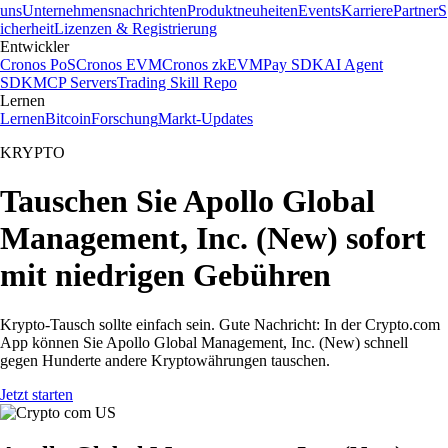
uns
Unternehmensnachrichten
Produktneuheiten
Events
Karriere
Partner
S
icherheit
Lizenzen & Registrierung
Entwickler
Cronos PoS
Cronos EVM
Cronos zkEVM
Pay SDK
AI Agent
SDK
MCP Servers
Trading Skill Repo
Lernen
Lernen
Bitcoin
Forschung
Markt-Updates
KRYPTO
Tauschen Sie Apollo Global
Management, Inc. (New) sofort
mit niedrigen Gebühren
Krypto-Tausch sollte einfach sein. Gute Nachricht: In der Crypto.com
App können Sie Apollo Global Management, Inc. (New) schnell
gegen Hunderte andere Kryptowährungen tauschen.
Jetzt starten