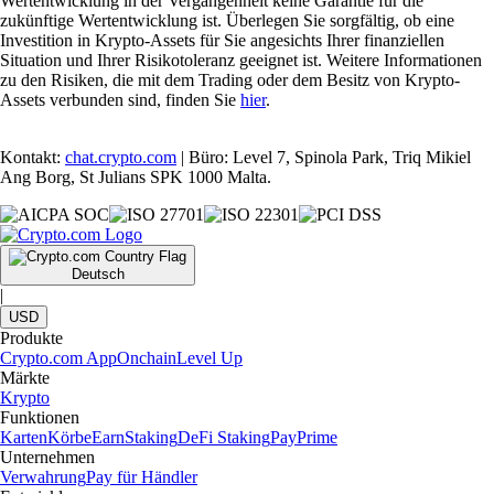
Wertentwicklung in der Vergangenheit keine Garantie für die
zukünftige Wertentwicklung ist. Überlegen Sie sorgfältig, ob eine
Investition in Krypto-Assets für Sie angesichts Ihrer finanziellen
Situation und Ihrer Risikotoleranz geeignet ist. Weitere Informationen
zu den Risiken, die mit dem Trading oder dem Besitz von Krypto-
Assets verbunden sind, finden Sie
hier
.
Kontakt:
chat.crypto.com
| Büro: Level 7, Spinola Park, Triq Mikiel
Ang Borg, St Julians SPK 1000 Malta.
Deutsch
|
USD
Produkte
Crypto.com App
Onchain
Level Up
Märkte
Krypto
Funktionen
Karten
Körbe
Earn
Staking
DeFi Staking
Pay
Prime
Unternehmen
Verwahrung
Pay für Händler