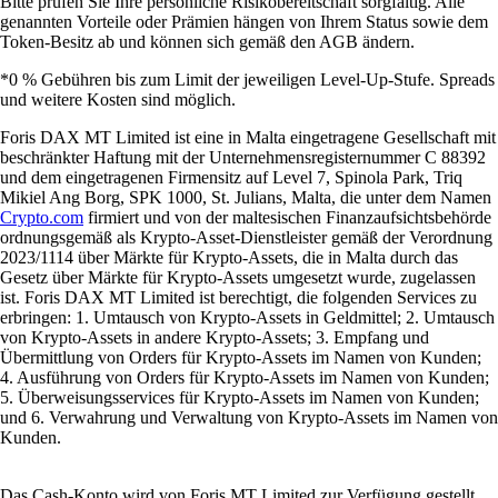
Bitte prüfen Sie Ihre persönliche Risikobereitschaft sorgfältig. Alle
genannten Vorteile oder Prämien hängen von Ihrem Status sowie dem
Token-Besitz ab und können sich gemäß den AGB ändern.
*0 % Gebühren bis zum Limit der jeweiligen Level-Up-Stufe. Spreads
und weitere Kosten sind möglich.
Foris DAX MT Limited ist eine in Malta eingetragene Gesellschaft mit
beschränkter Haftung mit der Unternehmensregisternummer C 88392
und dem eingetragenen Firmensitz auf Level 7, Spinola Park, Triq
Mikiel Ang Borg, SPK 1000, St. Julians, Malta, die unter dem Namen
Crypto.com
firmiert und von der maltesischen Finanzaufsichtsbehörde
ordnungsgemäß als Krypto-Asset-Dienstleister gemäß der Verordnung
2023/1114 über Märkte für Krypto-Assets, die in Malta durch das
Gesetz über Märkte für Krypto-Assets umgesetzt wurde, zugelassen
ist. Foris DAX MT Limited ist berechtigt, die folgenden Services zu
erbringen: 1. Umtausch von Krypto-Assets in Geldmittel; 2. Umtausch
von Krypto-Assets in andere Krypto-Assets; 3. Empfang und
Übermittlung von Orders für Krypto-Assets im Namen von Kunden;
4. Ausführung von Orders für Krypto-Assets im Namen von Kunden;
5. Überweisungsservices für Krypto-Assets im Namen von Kunden;
und 6. Verwahrung und Verwaltung von Krypto-Assets im Namen von
Kunden.
Das Cash-Konto wird von Foris MT Limited zur Verfügung gestellt.