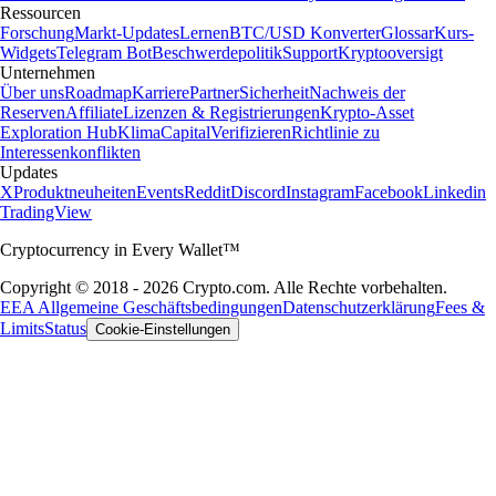
Ressourcen
Forschung
Markt-Updates
Lernen
BTC/USD Konverter
Glossar
Kurs-
Widgets
Telegram Bot
Beschwerdepolitik
Support
Kryptooversigt
Unternehmen
Über uns
Roadmap
Karriere
Partner
Sicherheit
Nachweis der
Reserven
Affiliate
Lizenzen & Registrierungen
Krypto-Asset
Exploration Hub
Klima
Capital
Verifizieren
Richtlinie zu
Interessenkonflikten
Updates
X
Produktneuheiten
Events
Reddit
Discord
Instagram
Facebook
Linkedin
TradingView
Cryptocurrency in Every Wallet™
Copyright © 2018 - 2026 Crypto.com. Alle Rechte vorbehalten.
EEA Allgemeine Geschäftsbedingungen
Datenschutzerklärung
Fees &
Limits
Status
Cookie-Einstellungen