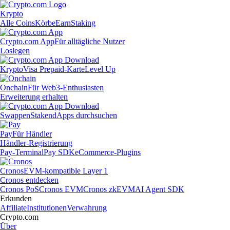
Krypto
Alle Coins
Körbe
Earn
Staking
Crypto.com App
Für alltägliche Nutzer
Loslegen
Krypto
Visa Prepaid-Karte
Level Up
Onchain
Für Web3-Enthusiasten
Erweiterung erhalten
Swappen
Staken
dApps durchsuchen
Pay
Für Händler
Händler-Registrierung
Pay-Terminal
Pay SDK
eCommerce-Plugins
Cronos
EVM-kompatible Layer 1
Cronos entdecken
Cronos PoS
Cronos EVM
Cronos zkEVM
AI Agent SDK
Erkunden
Affiliate
Institutionen
Verwahrung
Crypto.com
Über