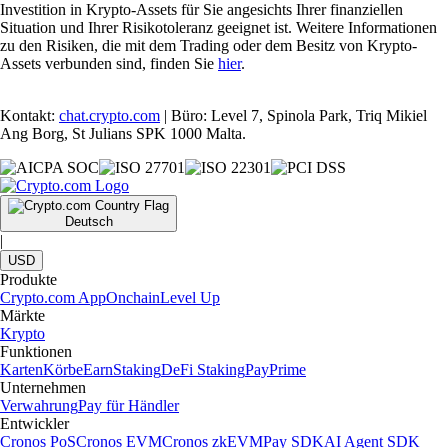
Investition in Krypto-Assets für Sie angesichts Ihrer finanziellen
Situation und Ihrer Risikotoleranz geeignet ist. Weitere Informationen
zu den Risiken, die mit dem Trading oder dem Besitz von Krypto-
Assets verbunden sind, finden Sie
hier
.
Kontakt:
chat.crypto.com
| Büro: Level 7, Spinola Park, Triq Mikiel
Ang Borg, St Julians SPK 1000 Malta.
Deutsch
|
USD
Produkte
Crypto.com App
Onchain
Level Up
Märkte
Krypto
Funktionen
Karten
Körbe
Earn
Staking
DeFi Staking
Pay
Prime
Unternehmen
Verwahrung
Pay für Händler
Entwickler
Cronos PoS
Cronos EVM
Cronos zkEVM
Pay SDK
AI Agent SDK