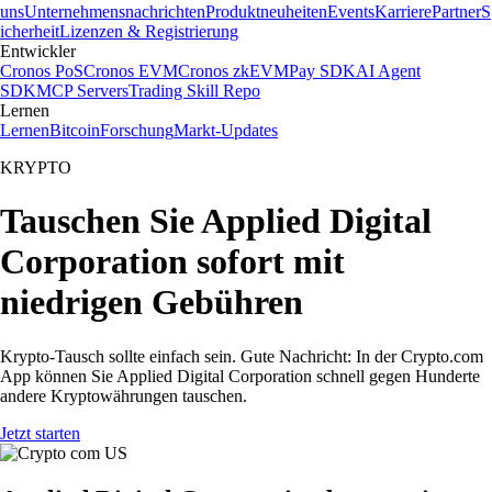
uns
Unternehmensnachrichten
Produktneuheiten
Events
Karriere
Partner
S
icherheit
Lizenzen & Registrierung
Entwickler
Cronos PoS
Cronos EVM
Cronos zkEVM
Pay SDK
AI Agent
SDK
MCP Servers
Trading Skill Repo
Lernen
Lernen
Bitcoin
Forschung
Markt-Updates
KRYPTO
Tauschen Sie Applied Digital
Corporation sofort mit
niedrigen Gebühren
Krypto-Tausch sollte einfach sein. Gute Nachricht: In der Crypto.com
App können Sie Applied Digital Corporation schnell gegen Hunderte
andere Kryptowährungen tauschen.
Jetzt starten