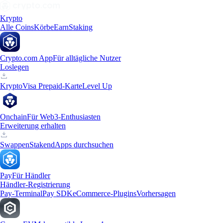
Krypto
Alle Coins
Körbe
Earn
Staking
Crypto.com App
Für alltägliche Nutzer
Loslegen
Krypto
Visa Prepaid-Karte
Level Up
Onchain
Für Web3-Enthusiasten
Erweiterung erhalten
Swappen
Staken
dApps durchsuchen
Pay
Für Händler
Händler-Registrierung
Pay-Terminal
Pay SDK
eCommerce-Plugins
Vorhersagen