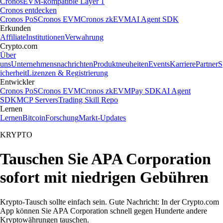
Cronos
EVM-kompatible Layer 1
Cronos entdecken
Cronos PoS
Cronos EVM
Cronos zkEVM
AI Agent SDK
Erkunden
Affiliate
Institutionen
Verwahrung
Crypto.com
Über
uns
Unternehmensnachrichten
Produktneuheiten
Events
Karriere
Partner
S
icherheit
Lizenzen & Registrierung
Entwickler
Cronos PoS
Cronos EVM
Cronos zkEVM
Pay SDK
AI Agent
SDK
MCP Servers
Trading Skill Repo
Lernen
Lernen
Bitcoin
Forschung
Markt-Updates
KRYPTO
Tauschen Sie APA Corporation
sofort mit niedrigen Gebühren
Krypto-Tausch sollte einfach sein. Gute Nachricht: In der Crypto.com
App können Sie APA Corporation schnell gegen Hunderte andere
Kryptowährungen tauschen.