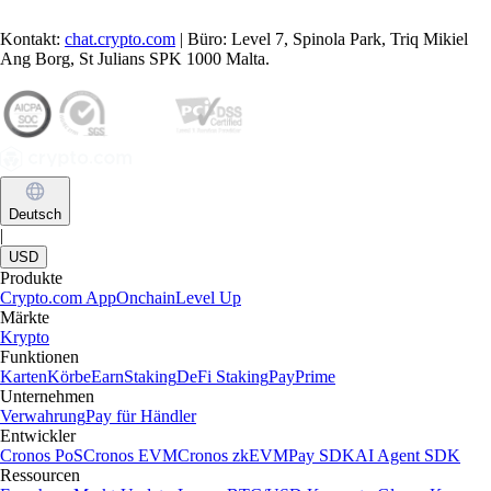
Kontakt:
chat.crypto.com
| Büro: Level 7, Spinola Park, Triq Mikiel
Ang Borg, St Julians SPK 1000 Malta.
Deutsch
|
USD
Produkte
Crypto.com App
Onchain
Level Up
Märkte
Krypto
Funktionen
Karten
Körbe
Earn
Staking
DeFi Staking
Pay
Prime
Unternehmen
Verwahrung
Pay für Händler
Entwickler
Cronos PoS
Cronos EVM
Cronos zkEVM
Pay SDK
AI Agent SDK
Ressourcen