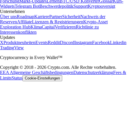
Forschung
Markt-Updates
Lernen
BTC/USD Konverter
Glossar
Kurs-
Widgets
Telegram Bot
Beschwerdepolitik
Support
Kryptooversigt
Unternehmen
Über uns
Roadmap
Karriere
Partner
Sicherheit
Nachweis der
Reserven
Affiliate
Lizenzen & Registrierungen
Krypto-Asset
Exploration Hub
Klima
Capital
Verifizieren
Richtlinie zu
Interessenkonflikten
Updates
X
Produktneuheiten
Events
Reddit
Discord
Instagram
Facebook
Linkedin
TradingView
Cryptocurrency in Every Wallet™
Copyright © 2018 - 2026 Crypto.com. Alle Rechte vorbehalten.
EEA Allgemeine Geschäftsbedingungen
Datenschutzerklärung
Fees &
Limits
Status
Cookie-Einstellungen