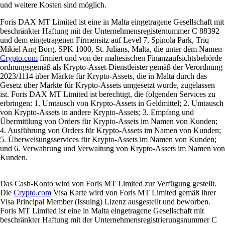
und weitere Kosten sind möglich.
Foris DAX MT Limited ist eine in Malta eingetragene Gesellschaft mit
beschränkter Haftung mit der Unternehmensregisternummer C 88392
und dem eingetragenen Firmensitz auf Level 7, Spinola Park, Triq
Mikiel Ang Borg, SPK 1000, St. Julians, Malta, die unter dem Namen
Crypto.com
firmiert und von der maltesischen Finanzaufsichtsbehörde
ordnungsgemäß als Krypto-Asset-Dienstleister gemäß der Verordnung
2023/1114 über Märkte für Krypto-Assets, die in Malta durch das
Gesetz über Märkte für Krypto-Assets umgesetzt wurde, zugelassen
ist. Foris DAX MT Limited ist berechtigt, die folgenden Services zu
erbringen: 1. Umtausch von Krypto-Assets in Geldmittel; 2. Umtausch
von Krypto-Assets in andere Krypto-Assets; 3. Empfang und
Übermittlung von Orders für Krypto-Assets im Namen von Kunden;
4. Ausführung von Orders für Krypto-Assets im Namen von Kunden;
5. Überweisungsservices für Krypto-Assets im Namen von Kunden;
und 6. Verwahrung und Verwaltung von Krypto-Assets im Namen von
Kunden.
Das Cash-Konto wird von Foris MT Limited zur Verfügung gestellt.
Die
Crypto.com
Visa Karte wird von Foris MT Limited gemäß ihrer
Visa Principal Member (Issuing) Lizenz ausgestellt und beworben.
Foris MT Limited ist eine in Malta eingetragene Gesellschaft mit
beschränkter Haftung mit der Unternehmensregistrierungsnummer C