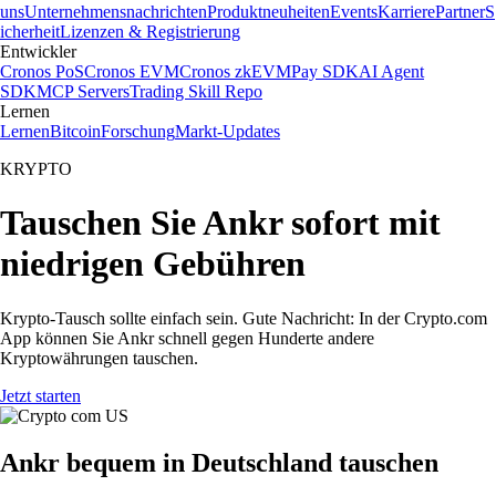
uns
Unternehmensnachrichten
Produktneuheiten
Events
Karriere
Partner
S
icherheit
Lizenzen & Registrierung
Entwickler
Cronos PoS
Cronos EVM
Cronos zkEVM
Pay SDK
AI Agent
SDK
MCP Servers
Trading Skill Repo
Lernen
Lernen
Bitcoin
Forschung
Markt-Updates
KRYPTO
Tauschen Sie Ankr sofort mit
niedrigen Gebühren
Krypto-Tausch sollte einfach sein. Gute Nachricht: In der Crypto.com
App können Sie Ankr schnell gegen Hunderte andere
Kryptowährungen tauschen.
Jetzt starten
Ankr bequem in Deutschland tauschen