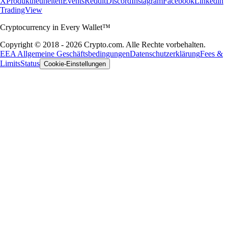
X
Produktneuheiten
Events
Reddit
Discord
Instagram
Facebook
Linkedin
TradingView
Cryptocurrency in Every Wallet™
Copyright © 2018 - 2026 Crypto.com. Alle Rechte vorbehalten.
EEA Allgemeine Geschäftsbedingungen
Datenschutzerklärung
Fees &
Limits
Status
Cookie-Einstellungen