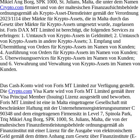
Mikiel Ang Borg, SPK 1000, St. Julians, Malta, die unter dem Namen
Crypto.com
firmiert und von der maltesischen Finanzaufsichtsbehörde
ordnungsgemäß als Krypto-Asset-Dienstleister gemäß der Verordnung
2023/1114 über Märkte für Krypto-Assets, die in Malta durch das
Gesetz über Märkte für Krypto-Assets umgesetzt wurde, zugelassen
ist. Foris DAX MT Limited ist berechtigt, die folgenden Services zu
erbringen: 1. Umtausch von Krypto-Assets in Geldmittel; 2. Umtausch
von Krypto-Assets in andere Krypto-Assets; 3. Empfang und
Übermittlung von Orders für Krypto-Assets im Namen von Kunden;
4. Ausführung von Orders für Krypto-Assets im Namen von Kunden;
5. Überweisungsservices für Krypto-Assets im Namen von Kunden;
und 6. Verwahrung und Verwaltung von Krypto-Assets im Namen von
Kunden.
Das Cash-Konto wird von Foris MT Limited zur Verfügung gestellt.
Die
Crypto.com
Visa Karte wird von Foris MT Limited gemäß ihrer
Visa Principal Member (Issuing) Lizenz ausgestellt und beworben.
Foris MT Limited ist eine in Malta eingetragene Gesellschaft mit
beschränkter Haftung mit der Unternehmensregistrierungsnummer C
90348 und dem eingetragenen Firmensitz in Level 7, Spinola Park,
Triq Mikiel Ang Borg, SPK 1000, St. Julians, Malta, die von der
maltesischen Finanzdienstleistungsbehörde ordnungsgemäß als
Finanzinstitut mit einer Lizenz für die Ausgabe von elektronischem
Geld gemäß dem dritten Anhang zum Gesetz über Finanzinstitute (E-