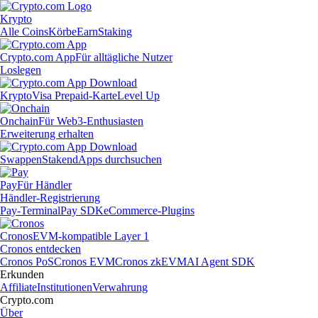
Krypto
Alle Coins
Körbe
Earn
Staking
Crypto.com App
Für alltägliche Nutzer
Loslegen
Krypto
Visa Prepaid-Karte
Level Up
Onchain
Für Web3-Enthusiasten
Erweiterung erhalten
Swappen
Staken
dApps durchsuchen
Pay
Für Händler
Händler-Registrierung
Pay-Terminal
Pay SDK
eCommerce-Plugins
Cronos
EVM-kompatible Layer 1
Cronos entdecken
Cronos PoS
Cronos EVM
Cronos zkEVM
AI Agent SDK
Erkunden
Affiliate
Institutionen
Verwahrung
Crypto.com
Über