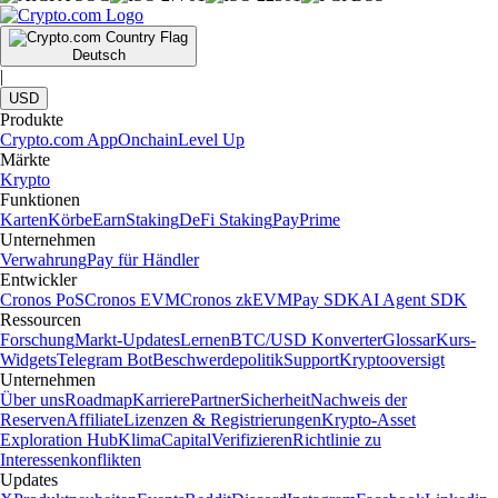
Deutsch
|
USD
Produkte
Crypto.com App
Onchain
Level Up
Märkte
Krypto
Funktionen
Karten
Körbe
Earn
Staking
DeFi Staking
Pay
Prime
Unternehmen
Verwahrung
Pay für Händler
Entwickler
Cronos PoS
Cronos EVM
Cronos zkEVM
Pay SDK
AI Agent SDK
Ressourcen
Forschung
Markt-Updates
Lernen
BTC/USD Konverter
Glossar
Kurs-
Widgets
Telegram Bot
Beschwerdepolitik
Support
Kryptooversigt
Unternehmen
Über uns
Roadmap
Karriere
Partner
Sicherheit
Nachweis der
Reserven
Affiliate
Lizenzen & Registrierungen
Krypto-Asset
Exploration Hub
Klima
Capital
Verifizieren
Richtlinie zu
Interessenkonflikten
Updates