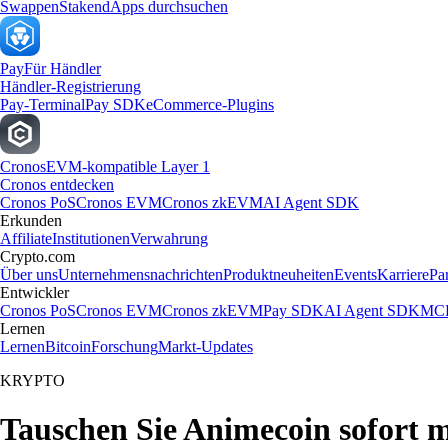
Swappen
Staken
dApps durchsuchen
Pay
Für Händler
Händler-Registrierung
Pay-Terminal
Pay SDK
eCommerce-Plugins
Cronos
EVM-kompatible Layer 1
Cronos entdecken
Cronos PoS
Cronos EVM
Cronos zkEVM
AI Agent SDK
Erkunden
Affiliate
Institutionen
Verwahrung
Crypto.com
Über uns
Unternehmensnachrichten
Produktneuheiten
Events
Karriere
Pa
Entwickler
Cronos PoS
Cronos EVM
Cronos zkEVM
Pay SDK
AI Agent SDK
MCP
Lernen
Lernen
Bitcoin
Forschung
Markt-Updates
KRYPTO
Tauschen Sie Animecoin sofort 