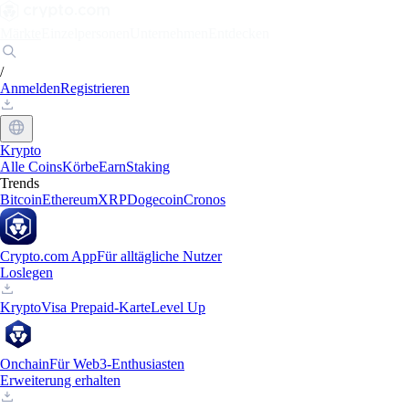
Märkte
Einzelpersonen
Unternehmen
Entdecken
/
Anmelden
Registrieren
Krypto
Alle Coins
Körbe
Earn
Staking
Trends
Bitcoin
Ethereum
XRP
Dogecoin
Cronos
Crypto.com App
Für alltägliche Nutzer
Loslegen
Krypto
Visa Prepaid-Karte
Level Up
Onchain
Für Web3-Enthusiasten
Erweiterung erhalten