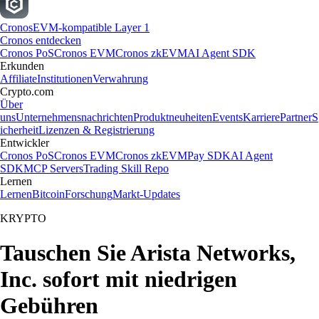
Cronos
EVM-kompatible Layer 1
Cronos entdecken
Cronos PoS
Cronos EVM
Cronos zkEVM
AI Agent SDK
Erkunden
Affiliate
Institutionen
Verwahrung
Crypto.com
Über
uns
Unternehmensnachrichten
Produktneuheiten
Events
Karriere
Partner
S
icherheit
Lizenzen & Registrierung
Entwickler
Cronos PoS
Cronos EVM
Cronos zkEVM
Pay SDK
AI Agent
SDK
MCP Servers
Trading Skill Repo
Lernen
Lernen
Bitcoin
Forschung
Markt-Updates
KRYPTO
Tauschen Sie Arista Networks,
Inc. sofort mit niedrigen
Gebühren