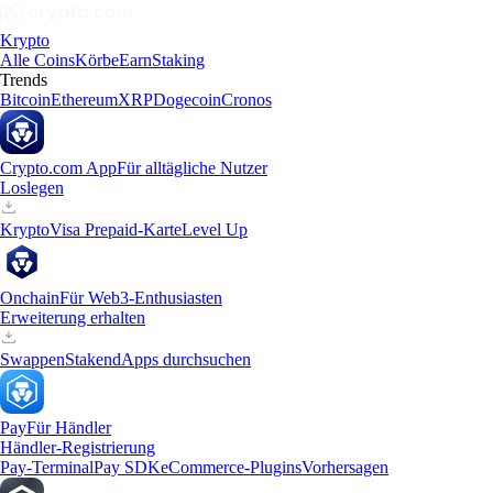
Krypto
Alle Coins
Körbe
Earn
Staking
Trends
Bitcoin
Ethereum
XRP
Dogecoin
Cronos
Crypto.com App
Für alltägliche Nutzer
Loslegen
Krypto
Visa Prepaid-Karte
Level Up
Onchain
Für Web3-Enthusiasten
Erweiterung erhalten
Swappen
Staken
dApps durchsuchen
Pay
Für Händler
Händler-Registrierung
Pay-Terminal
Pay SDK
eCommerce-Plugins
Vorhersagen