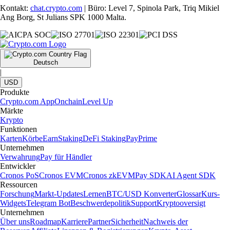
Kontakt:
chat.crypto.com
| Büro: Level 7, Spinola Park, Triq Mikiel
Ang Borg, St Julians SPK 1000 Malta.
Deutsch
|
USD
Produkte
Crypto.com App
Onchain
Level Up
Märkte
Krypto
Funktionen
Karten
Körbe
Earn
Staking
DeFi Staking
Pay
Prime
Unternehmen
Verwahrung
Pay für Händler
Entwickler
Cronos PoS
Cronos EVM
Cronos zkEVM
Pay SDK
AI Agent SDK
Ressourcen
Forschung
Markt-Updates
Lernen
BTC/USD Konverter
Glossar
Kurs-
Widgets
Telegram Bot
Beschwerdepolitik
Support
Kryptooversigt
Unternehmen
Über uns
Roadmap
Karriere
Partner
Sicherheit
Nachweis der