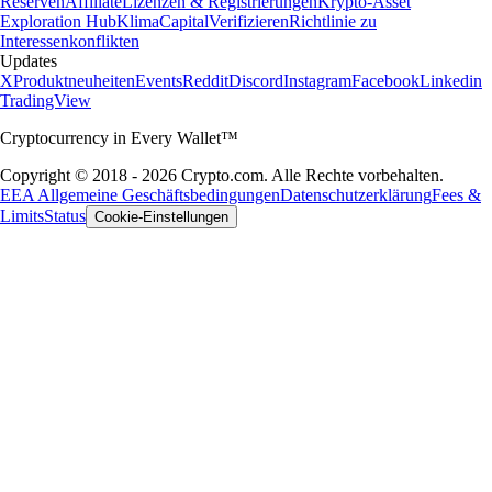
Reserven
Affiliate
Lizenzen & Registrierungen
Krypto-Asset
Exploration Hub
Klima
Capital
Verifizieren
Richtlinie zu
Interessenkonflikten
Updates
X
Produktneuheiten
Events
Reddit
Discord
Instagram
Facebook
Linkedin
TradingView
Cryptocurrency in Every Wallet™
Copyright © 2018 - 2026 Crypto.com. Alle Rechte vorbehalten.
EEA Allgemeine Geschäftsbedingungen
Datenschutzerklärung
Fees &
Limits
Status
Cookie-Einstellungen