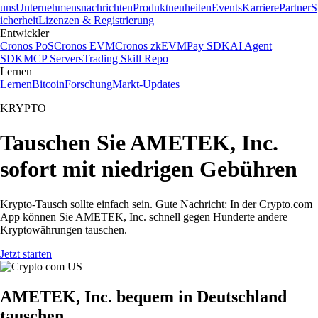
uns
Unternehmensnachrichten
Produktneuheiten
Events
Karriere
Partner
S
icherheit
Lizenzen & Registrierung
Entwickler
Cronos PoS
Cronos EVM
Cronos zkEVM
Pay SDK
AI Agent
SDK
MCP Servers
Trading Skill Repo
Lernen
Lernen
Bitcoin
Forschung
Markt-Updates
KRYPTO
Tauschen Sie AMETEK, Inc.
sofort mit niedrigen Gebühren
Krypto-Tausch sollte einfach sein. Gute Nachricht: In der Crypto.com
App können Sie AMETEK, Inc. schnell gegen Hunderte andere
Kryptowährungen tauschen.
Jetzt starten
AMETEK, Inc. bequem in Deutschland
tauschen