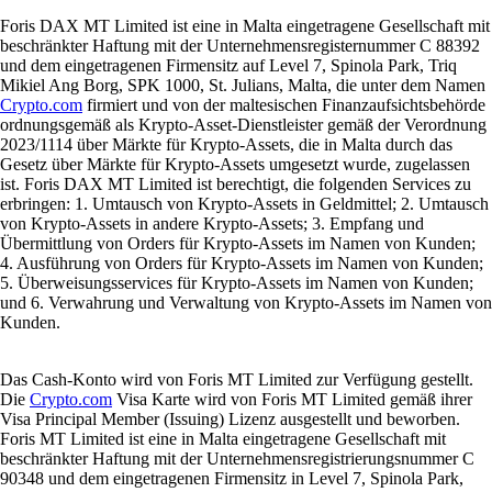
Foris DAX MT Limited ist eine in Malta eingetragene Gesellschaft mit
beschränkter Haftung mit der Unternehmensregisternummer C 88392
und dem eingetragenen Firmensitz auf Level 7, Spinola Park, Triq
Mikiel Ang Borg, SPK 1000, St. Julians, Malta, die unter dem Namen
Crypto.com
firmiert und von der maltesischen Finanzaufsichtsbehörde
ordnungsgemäß als Krypto-Asset-Dienstleister gemäß der Verordnung
2023/1114 über Märkte für Krypto-Assets, die in Malta durch das
Gesetz über Märkte für Krypto-Assets umgesetzt wurde, zugelassen
ist. Foris DAX MT Limited ist berechtigt, die folgenden Services zu
erbringen: 1. Umtausch von Krypto-Assets in Geldmittel; 2. Umtausch
von Krypto-Assets in andere Krypto-Assets; 3. Empfang und
Übermittlung von Orders für Krypto-Assets im Namen von Kunden;
4. Ausführung von Orders für Krypto-Assets im Namen von Kunden;
5. Überweisungsservices für Krypto-Assets im Namen von Kunden;
und 6. Verwahrung und Verwaltung von Krypto-Assets im Namen von
Kunden.
Das Cash-Konto wird von Foris MT Limited zur Verfügung gestellt.
Die
Crypto.com
Visa Karte wird von Foris MT Limited gemäß ihrer
Visa Principal Member (Issuing) Lizenz ausgestellt und beworben.
Foris MT Limited ist eine in Malta eingetragene Gesellschaft mit
beschränkter Haftung mit der Unternehmensregistrierungsnummer C
90348 und dem eingetragenen Firmensitz in Level 7, Spinola Park,