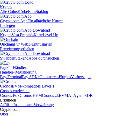
Krypto
Alle Coins
Körbe
Earn
Staking
Crypto.com App
Für alltägliche Nutzer
Loslegen
Krypto
Visa Prepaid-Karte
Level Up
Onchain
Für Web3-Enthusiasten
Erweiterung erhalten
Swappen
Staken
dApps durchsuchen
Pay
Für Händler
Händler-Registrierung
Pay-Terminal
Pay SDK
eCommerce-Plugins
Vorhersagen
Cronos
EVM-kompatible Layer 1
Cronos entdecken
Cronos PoS
Cronos EVM
Cronos zkEVM
AI Agent SDK
Erkunden
Affiliate
Institutionen
Verwahrung
Crypto.com
Über