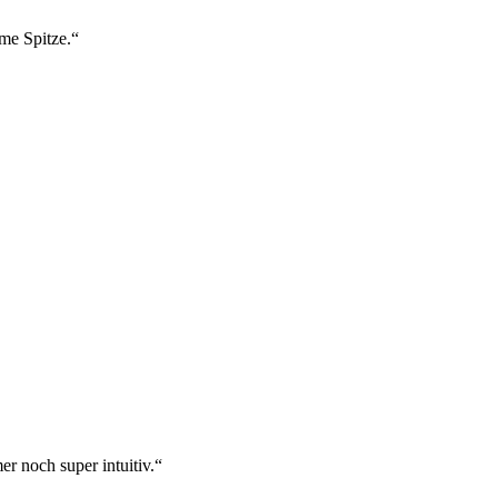
ame Spitze.“
r noch super intuitiv.“