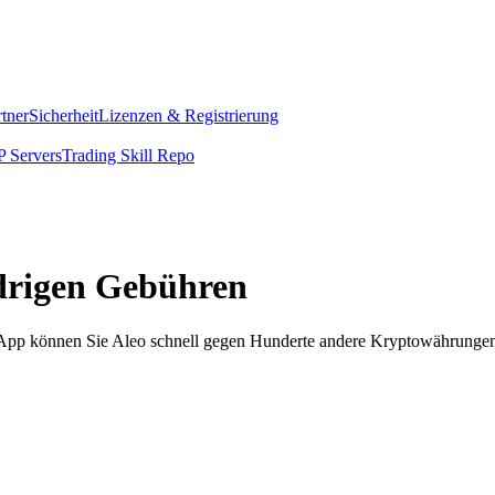
rtner
Sicherheit
Lizenzen & Registrierung
 Servers
Trading Skill Repo
edrigen Gebühren
m App können Sie Aleo schnell gegen Hunderte andere Kryptowährungen