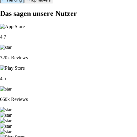
Trending
Top Movers
Das sagen unsere Nutzer
4.7
320k Reviews
4.5
660k Reviews