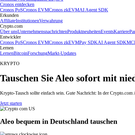
Cronos entdecken
Cronos PoS
Cronos EVM
Cronos zkEVM
AI Agent SDK
Erkunden
Affiliate
Institutionen
Verwahrung
Crypto.com
Über uns
Unternehmensnachrichten
Produktneuheiten
Events
Karriere
Pa
Entwickler
Cronos PoS
Cronos EVM
Cronos zkEVM
Pay SDK
AI Agent SDK
MCP
Lernen
Lernen
Bitcoin
Forschung
Markt-Updates
KRYPTO
Tauschen Sie Aleo sofort mit ni
Krypto-Tausch sollte einfach sein. Gute Nachricht: In der Crypto.co
Jetzt starten
Aleo bequem in Deutschland tauschen