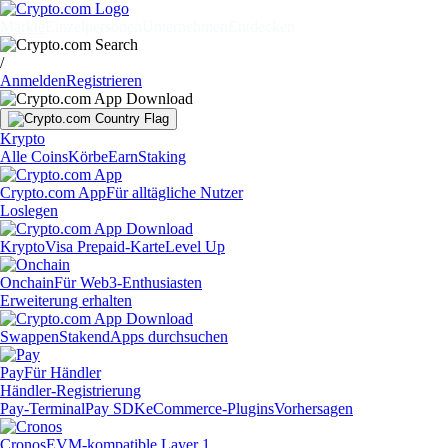
Märkte
Einzelpersonen
Unternehmen
Entdecken
/
Anmelden
Registrieren
Krypto
Alle Coins
Körbe
Earn
Staking
Crypto.com App
Für alltägliche Nutzer
Loslegen
Krypto
Visa Prepaid-Karte
Level Up
Onchain
Für Web3-Enthusiasten
Erweiterung erhalten
Swappen
Staken
dApps durchsuchen
Pay
Für Händler
Händler-Registrierung
Pay-Terminal
Pay SDK
eCommerce-Plugins
Vorhersagen
Cronos
EVM-kompatible Layer 1