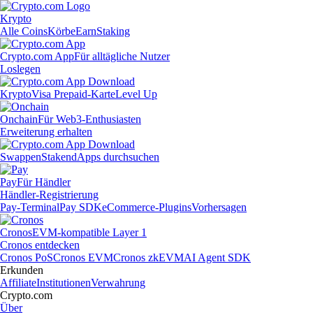
Krypto
Alle Coins
Körbe
Earn
Staking
Crypto.com App
Für alltägliche Nutzer
Loslegen
Krypto
Visa Prepaid-Karte
Level Up
Onchain
Für Web3-Enthusiasten
Erweiterung erhalten
Swappen
Staken
dApps durchsuchen
Pay
Für Händler
Händler-Registrierung
Pay-Terminal
Pay SDK
eCommerce-Plugins
Vorhersagen
Cronos
EVM-kompatible Layer 1
Cronos entdecken
Cronos PoS
Cronos EVM
Cronos zkEVM
AI Agent SDK
Erkunden
Affiliate
Institutionen
Verwahrung
Crypto.com
Über