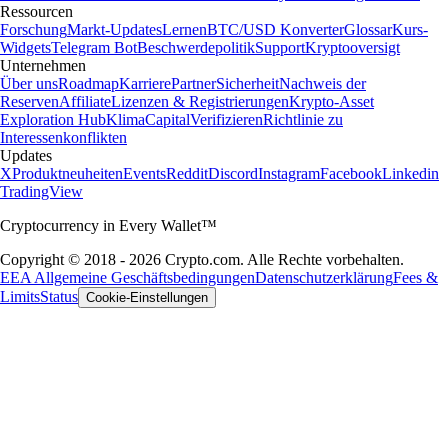
Ressourcen
Forschung
Markt-Updates
Lernen
BTC/USD Konverter
Glossar
Kurs-
Widgets
Telegram Bot
Beschwerdepolitik
Support
Kryptooversigt
Unternehmen
Über uns
Roadmap
Karriere
Partner
Sicherheit
Nachweis der
Reserven
Affiliate
Lizenzen & Registrierungen
Krypto-Asset
Exploration Hub
Klima
Capital
Verifizieren
Richtlinie zu
Interessenkonflikten
Updates
X
Produktneuheiten
Events
Reddit
Discord
Instagram
Facebook
Linkedin
TradingView
Cryptocurrency in Every Wallet™
Copyright © 2018 - 2026 Crypto.com. Alle Rechte vorbehalten.
EEA Allgemeine Geschäftsbedingungen
Datenschutzerklärung
Fees &
Limits
Status
Cookie-Einstellungen