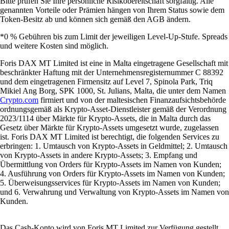
Bitte prüfen Sie Ihre persönliche Risikobereitschaft sorgfältig. Alle
genannten Vorteile oder Prämien hängen von Ihrem Status sowie dem
Token-Besitz ab und können sich gemäß den AGB ändern.
*0 % Gebühren bis zum Limit der jeweiligen Level-Up-Stufe. Spreads
und weitere Kosten sind möglich.
Foris DAX MT Limited ist eine in Malta eingetragene Gesellschaft mit
beschränkter Haftung mit der Unternehmensregisternummer C 88392
und dem eingetragenen Firmensitz auf Level 7, Spinola Park, Triq
Mikiel Ang Borg, SPK 1000, St. Julians, Malta, die unter dem Namen
Crypto.com
firmiert und von der maltesischen Finanzaufsichtsbehörde
ordnungsgemäß als Krypto-Asset-Dienstleister gemäß der Verordnung
2023/1114 über Märkte für Krypto-Assets, die in Malta durch das
Gesetz über Märkte für Krypto-Assets umgesetzt wurde, zugelassen
ist. Foris DAX MT Limited ist berechtigt, die folgenden Services zu
erbringen: 1. Umtausch von Krypto-Assets in Geldmittel; 2. Umtausch
von Krypto-Assets in andere Krypto-Assets; 3. Empfang und
Übermittlung von Orders für Krypto-Assets im Namen von Kunden;
4. Ausführung von Orders für Krypto-Assets im Namen von Kunden;
5. Überweisungsservices für Krypto-Assets im Namen von Kunden;
und 6. Verwahrung und Verwaltung von Krypto-Assets im Namen von
Kunden.
Das Cash-Konto wird von Foris MT Limited zur Verfügung gestellt.