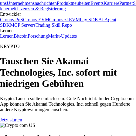
uns
Unternehmensnachrichten
Produktneuheiten
Events
Karriere
Partner
S
icherheit
Lizenzen & Registrierung
Entwickler
Cronos PoS
Cronos EVM
Cronos zkEVM
Pay SDK
AI Agent
SDK
MCP Servers
Trading Skill Repo
Lernen
Lernen
Bitcoin
Forschung
Markt-Updates
KRYPTO
Tauschen Sie Akamai
Technologies, Inc. sofort mit
niedrigen Gebühren
Krypto-Tausch sollte einfach sein. Gute Nachricht: In der Crypto.com
App können Sie Akamai Technologies, Inc. schnell gegen Hunderte
andere Kryptowährungen tauschen.
Jetzt starten