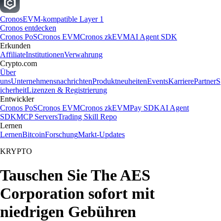
Cronos
EVM-kompatible Layer 1
Cronos entdecken
Cronos PoS
Cronos EVM
Cronos zkEVM
AI Agent SDK
Erkunden
Affiliate
Institutionen
Verwahrung
Crypto.com
Über
uns
Unternehmensnachrichten
Produktneuheiten
Events
Karriere
Partner
S
icherheit
Lizenzen & Registrierung
Entwickler
Cronos PoS
Cronos EVM
Cronos zkEVM
Pay SDK
AI Agent
SDK
MCP Servers
Trading Skill Repo
Lernen
Lernen
Bitcoin
Forschung
Markt-Updates
KRYPTO
Tauschen Sie The AES
Corporation sofort mit
niedrigen Gebühren