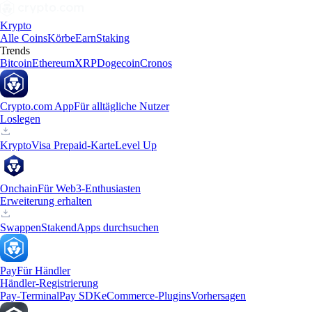
Krypto
Alle Coins
Körbe
Earn
Staking
Trends
Bitcoin
Ethereum
XRP
Dogecoin
Cronos
Crypto.com App
Für alltägliche Nutzer
Loslegen
Krypto
Visa Prepaid-Karte
Level Up
Onchain
Für Web3-Enthusiasten
Erweiterung erhalten
Swappen
Staken
dApps durchsuchen
Pay
Für Händler
Händler-Registrierung
Pay-Terminal
Pay SDK
eCommerce-Plugins
Vorhersagen