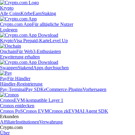
Krypto
Alle Coins
Körbe
Earn
Staking
Crypto.com App
Für alltägliche Nutzer
Loslegen
Krypto
Visa Prepaid-Karte
Level Up
Onchain
Für Web3-Enthusiasten
Erweiterung erhalten
Swappen
Staken
dApps durchsuchen
Pay
Für Händler
Händler-Registrierung
Pay-Terminal
Pay SDK
eCommerce-Plugins
Vorhersagen
Cronos
EVM-kompatible Layer 1
Cronos entdecken
Cronos PoS
Cronos EVM
Cronos zkEVM
AI Agent SDK
Erkunden
Affiliate
Institutionen
Verwahrung
Crypto.com
Über