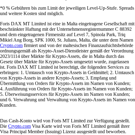
*0 % Gebühren bis zum Limit der jeweiligen Level-Up-Stufe. Spreads
und weitere Kosten sind möglich.
Foris DAX MT Limited ist eine in Malta eingetragene Gesellschaft mit
beschränkter Haftung mit der Unternehmensregisternummer C 88392
und dem eingetragenen Firmensitz auf Level 7, Spinola Park, Triq
Mikiel Ang Borg, SPK 1000, St. Julians, Malta, die unter dem Namen
Crypto.com
firmiert und von der maltesischen Finanzaufsichtsbehörde
ordnungsgemäß als Krypto-Asset-Dienstleister gemäß der Verordnung
2023/1114 über Märkte für Krypto-Assets, die in Malta durch das
Gesetz über Märkte für Krypto-Assets umgesetzt wurde, zugelassen
ist. Foris DAX MT Limited ist berechtigt, die folgenden Services zu
erbringen: 1. Umtausch von Krypto-Assets in Geldmittel; 2. Umtausch
von Krypto-Assets in andere Krypto-Assets; 3. Empfang und
Übermittlung von Orders für Krypto-Assets im Namen von Kunden;
4. Ausführung von Orders für Krypto-Assets im Namen von Kunden;
5. Überweisungsservices für Krypto-Assets im Namen von Kunden;
und 6. Verwahrung und Verwaltung von Krypto-Assets im Namen von
Kunden.
Das Cash-Konto wird von Foris MT Limited zur Verfügung gestellt.
Die
Crypto.com
Visa Karte wird von Foris MT Limited gemäß ihrer
Visa Principal Member (Issuing) Lizenz ausgestellt und beworben.