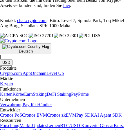
zu den Risiken, die mit dem Trading oder dem Besitz von Krypto-
Assets verbunden sind, finden Sie
hier
.
Kontakt:
chat.crypto.com
| Büro: Level 7, Spinola Park, Triq Mikiel
Ang Borg, St Julians SPK 1000 Malta.
Deutsch
|
USD
Produkte
Crypto.com App
Onchain
Level Up
Märkte
Krypto
Funktionen
Karten
Körbe
Earn
Staking
DeFi Staking
Pay
Prime
Unternehmen
Verwahrung
Pay für Händler
Entwickler
Cronos PoS
Cronos EVM
Cronos zkEVM
Pay SDK
AI Agent SDK
Ressourcen
Forschung
Markt-Updates
Lernen
BTC/USD Konverter
Glossar
Kurs-