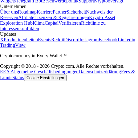
Widgets
Telegram Bot
Beschwerdepolitik
Support
Kryptooversigt
Unternehmen
Über uns
Roadmap
Karriere
Partner
Sicherheit
Nachweis der
Reserven
Affiliate
Lizenzen & Registrierungen
Krypto-Asset
Exploration Hub
Klima
Capital
Verifizieren
Richtlinie zu
Interessenkonflikten
Updates
X
Produktneuheiten
Events
Reddit
Discord
Instagram
Facebook
Linkedin
TradingView
Cryptocurrency in Every Wallet™
Copyright © 2018 - 2026 Crypto.com. Alle Rechte vorbehalten.
EEA Allgemeine Geschäftsbedingungen
Datenschutzerklärung
Fees &
Limits
Status
Cookie-Einstellungen