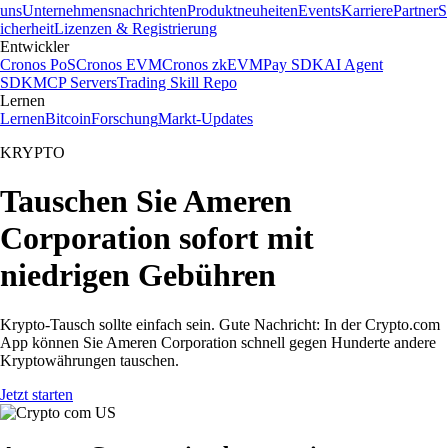
uns
Unternehmensnachrichten
Produktneuheiten
Events
Karriere
Partner
S
icherheit
Lizenzen & Registrierung
Entwickler
Cronos PoS
Cronos EVM
Cronos zkEVM
Pay SDK
AI Agent
SDK
MCP Servers
Trading Skill Repo
Lernen
Lernen
Bitcoin
Forschung
Markt-Updates
KRYPTO
Tauschen Sie Ameren
Corporation sofort mit
niedrigen Gebühren
Krypto-Tausch sollte einfach sein. Gute Nachricht: In der Crypto.com
App können Sie Ameren Corporation schnell gegen Hunderte andere
Kryptowährungen tauschen.
Jetzt starten