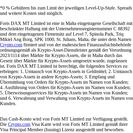
*0 % Gebühren bis zum Limit der jeweiligen Level-Up-Stufe. Spreads
und weitere Kosten sind möglich.
Foris DAX MT Limited ist eine in Malta eingetragene Gesellschaft mit
beschränkter Haftung mit der Unternehmensregisternummer C 88392
und dem eingetragenen Firmensitz auf Level 7, Spinola Park, Triq
Mikiel Ang Borg, SPK 1000, St. Julians, Malta, die unter dem Namen
Crypto.com
firmiert und von der maltesischen Finanzaufsichtsbehörde
ordnungsgemäß als Krypto-Asset-Dienstleister gemäß der Verordnung
2023/1114 über Märkte für Krypto-Assets, die in Malta durch das
Gesetz über Märkte für Krypto-Assets umgesetzt wurde, zugelassen
ist. Foris DAX MT Limited ist berechtigt, die folgenden Services zu
erbringen: 1. Umtausch von Krypto-Assets in Geldmittel; 2. Umtausch
von Krypto-Assets in andere Krypto-Assets; 3. Empfang und
Übermittlung von Orders für Krypto-Assets im Namen von Kunden;
4. Ausführung von Orders für Krypto-Assets im Namen von Kunden;
5. Überweisungsservices für Krypto-Assets im Namen von Kunden;
und 6. Verwahrung und Verwaltung von Krypto-Assets im Namen von
Kunden.
Das Cash-Konto wird von Foris MT Limited zur Verfügung gestellt.
Die
Crypto.com
Visa Karte wird von Foris MT Limited gemäß ihrer
Visa Principal Member (Issuing) Lizenz ausgestellt und beworben.