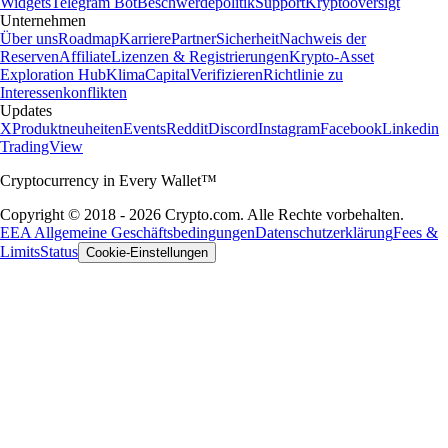
Widgets
Telegram Bot
Beschwerdepolitik
Support
Kryptooversigt
Unternehmen
Über uns
Roadmap
Karriere
Partner
Sicherheit
Nachweis der
Reserven
Affiliate
Lizenzen & Registrierungen
Krypto-Asset
Exploration Hub
Klima
Capital
Verifizieren
Richtlinie zu
Interessenkonflikten
Updates
X
Produktneuheiten
Events
Reddit
Discord
Instagram
Facebook
Linkedin
TradingView
Cryptocurrency in Every Wallet™
Copyright © 2018 - 2026 Crypto.com. Alle Rechte vorbehalten.
EEA Allgemeine Geschäftsbedingungen
Datenschutzerklärung
Fees &
Limits
Status
Cookie-Einstellungen