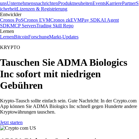
uns
Unternehmensnachrichten
Produktneuheiten
Events
Karriere
Partner
S
icherheit
Lizenzen & Registrierung
Entwickler
Cronos PoS
Cronos EVM
Cronos zkEVM
Pay SDK
AI Agent
SDK
MCP Servers
Trading Skill Repo
Lernen
Lernen
Bitcoin
Forschung
Markt-Updates
KRYPTO
Tauschen Sie ADMA Biologics
Inc sofort mit niedrigen
Gebühren
Krypto-Tausch sollte einfach sein. Gute Nachricht: In der Crypto.com
App können Sie ADMA Biologics Inc schnell gegen Hunderte andere
Kryptowährungen tauschen.
Jetzt starten