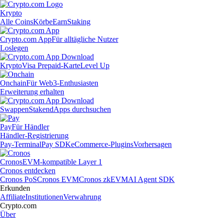
Krypto
Alle Coins
Körbe
Earn
Staking
Crypto.com App
Für alltägliche Nutzer
Loslegen
Krypto
Visa Prepaid-Karte
Level Up
Onchain
Für Web3-Enthusiasten
Erweiterung erhalten
Swappen
Staken
dApps durchsuchen
Pay
Für Händler
Händler-Registrierung
Pay-Terminal
Pay SDK
eCommerce-Plugins
Vorhersagen
Cronos
EVM-kompatible Layer 1
Cronos entdecken
Cronos PoS
Cronos EVM
Cronos zkEVM
AI Agent SDK
Erkunden
Affiliate
Institutionen
Verwahrung
Crypto.com
Über