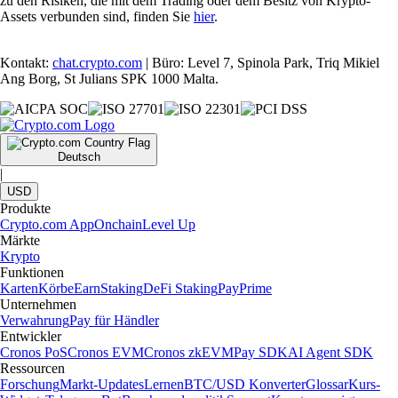
zu den Risiken, die mit dem Trading oder dem Besitz von Krypto-
Assets verbunden sind, finden Sie
hier
.
Kontakt:
chat.crypto.com
| Büro: Level 7, Spinola Park, Triq Mikiel
Ang Borg, St Julians SPK 1000 Malta.
Deutsch
|
USD
Produkte
Crypto.com App
Onchain
Level Up
Märkte
Krypto
Funktionen
Karten
Körbe
Earn
Staking
DeFi Staking
Pay
Prime
Unternehmen
Verwahrung
Pay für Händler
Entwickler
Cronos PoS
Cronos EVM
Cronos zkEVM
Pay SDK
AI Agent SDK
Ressourcen
Forschung
Markt-Updates
Lernen
BTC/USD Konverter
Glossar
Kurs-