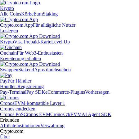
Krypto
Alle Coins
Körbe
Earn
Staking
Crypto.com App
Für alltägliche Nutzer
Loslegen
Krypto
Visa Prepaid-Karte
Level Up
Onchain
Für Web3-Enthusiasten
Erweiterung erhalten
Swappen
Staken
dApps durchsuchen
Pay
Für Händler
Händler-Registrierung
Pay-Terminal
Pay SDK
eCommerce-Plugins
Vorhersagen
Cronos
EVM-kompatible Layer 1
Cronos entdecken
Cronos PoS
Cronos EVM
Cronos zkEVM
AI Agent SDK
Erkunden
Affiliate
Institutionen
Verwahrung
Crypto.com
Über