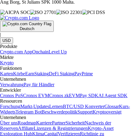
Ang Borg, St Julians SPK 1000 Malta.
Deutsch
|
USD
Produkte
Crypto.com App
Onchain
Level Up
Märkte
Krypto
Funktionen
Karten
Körbe
Earn
Staking
DeFi Staking
Pay
Prime
Unternehmen
Verwahrung
Pay für Händler
Entwickler
Cronos PoS
Cronos EVM
Cronos zkEVM
Pay SDK
AI Agent SDK
Ressourcen
Forschung
Markt-Updates
Lernen
BTC/USD Konverter
Glossar
Kurs-
Widgets
Telegram Bot
Beschwerdepolitik
Support
Kryptooversigt
Unternehmen
Über uns
Roadmap
Karriere
Partner
Sicherheit
Nachweis der
Reserven
Affiliate
Lizenzen & Registrierungen
Krypto-Asset
Exploration Hub
Klima
Capital
Verifizieren
Richtlinie zu