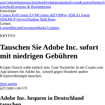
uns
Unternehmensnachrichten
Produktneuheiten
Events
Karriere
Partner
S
icherheit
Lizenzen & Registrierung
Entwickler
Cronos PoS
Cronos EVM
Cronos zkEVM
Pay SDK
AI Agent
SDK
MCP Servers
Trading Skill Repo
Lernen
Lernen
Bitcoin
Forschung
Markt-Updates
KRYPTO
Tauschen Sie Adobe Inc. sofort
mit niedrigen Gebühren
Krypto-Tausch sollte einfach sein. Gute Nachricht: In der Crypto.com
App können Sie Adobe Inc. schnell gegen Hunderte andere
Kryptowährungen tauschen.
Jetzt starten
Adobe Inc. bequem in Deutschland
tauschen