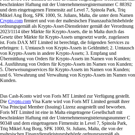
beschränkter Haftung mit der Unternehmensregisternummer C 88392
und dem eingetragenen Firmensitz auf Level 7, Spinola Park, Triq
Mikiel Ang Borg, SPK 1000, St. Julians, Malta, die unter dem Namen
Crypto.com
firmiert und von der maltesischen Finanzaufsichtsbehörde
ordnungsgemäß als Krypto-Asset-Dienstleister gemäß der Verordnung
2023/1114 über Märkte für Krypto-Assets, die in Malta durch das
Gesetz über Märkte für Krypto-Assets umgesetzt wurde, zugelassen
ist. Foris DAX MT Limited ist berechtigt, die folgenden Services zu
erbringen: 1. Umtausch von Krypto-Assets in Geldmittel; 2. Umtausch
von Krypto-Assets in andere Krypto-Assets; 3. Empfang und
Übermittlung von Orders für Krypto-Assets im Namen von Kunden;
4. Ausführung von Orders für Krypto-Assets im Namen von Kunden;
5. Überweisungsservices für Krypto-Assets im Namen von Kunden;
und 6. Verwahrung und Verwaltung von Krypto-Assets im Namen von
Kunden.
Das Cash-Konto wird von Foris MT Limited zur Verfügung gestellt.
Die
Crypto.com
Visa Karte wird von Foris MT Limited gemäß ihrer
Visa Principal Member (Issuing) Lizenz ausgestellt und beworben.
Foris MT Limited ist eine in Malta eingetragene Gesellschaft mit
beschränkter Haftung mit der Unternehmensregistrierungsnummer C
90348 und dem eingetragenen Firmensitz in Level 7, Spinola Park,
Triq Mikiel Ang Borg, SPK 1000, St. Julians, Malta, die von der
maltesischen Finanzdienstleistungsbehörde ordnungsgemäß als