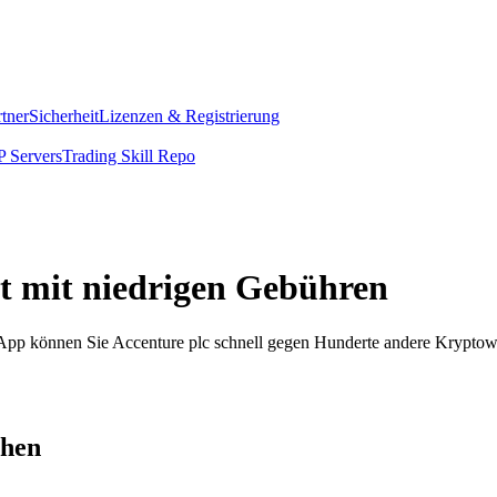
rtner
Sicherheit
Lizenzen & Registrierung
 Servers
Trading Skill Repo
rt mit niedrigen Gebühren
m App können Sie Accenture plc schnell gegen Hunderte andere Krypto
chen