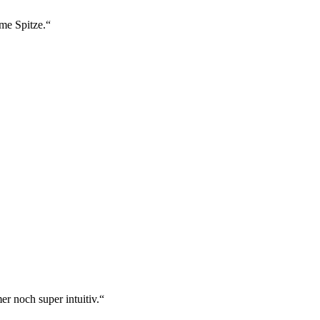
ame Spitze.“
r noch super intuitiv.“