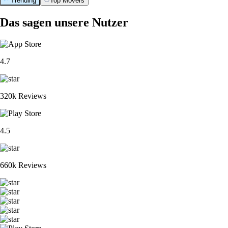
Trending
Top Movers
Das sagen unsere Nutzer
4.7
320k Reviews
4.5
660k Reviews