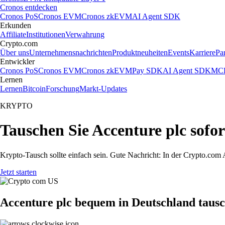
Cronos entdecken
Cronos PoS
Cronos EVM
Cronos zkEVM
AI Agent SDK
Erkunden
Affiliate
Institutionen
Verwahrung
Crypto.com
Über uns
Unternehmensnachrichten
Produktneuheiten
Events
Karriere
Pa
Entwickler
Cronos PoS
Cronos EVM
Cronos zkEVM
Pay SDK
AI Agent SDK
MCP
Lernen
Lernen
Bitcoin
Forschung
Markt-Updates
KRYPTO
Tauschen Sie Accenture plc sofo
Krypto-Tausch sollte einfach sein. Gute Nachricht: In der Crypto.co
Jetzt starten
Accenture plc bequem in Deutschland taus