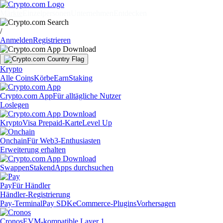
Märkte
Einzelpersonen
Unternehmen
Entdecken
/
Anmelden
Registrieren
Krypto
Alle Coins
Körbe
Earn
Staking
Crypto.com App
Für alltägliche Nutzer
Loslegen
Krypto
Visa Prepaid-Karte
Level Up
Onchain
Für Web3-Enthusiasten
Erweiterung erhalten
Swappen
Staken
dApps durchsuchen
Pay
Für Händler
Händler-Registrierung
Pay-Terminal
Pay SDK
eCommerce-Plugins
Vorhersagen
Cronos
EVM-kompatible Layer 1