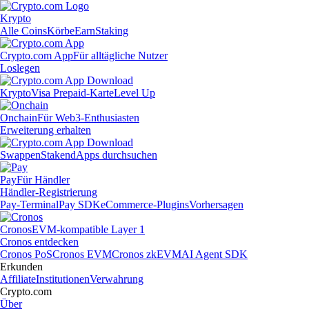
Krypto
Alle Coins
Körbe
Earn
Staking
Crypto.com App
Für alltägliche Nutzer
Loslegen
Krypto
Visa Prepaid-Karte
Level Up
Onchain
Für Web3-Enthusiasten
Erweiterung erhalten
Swappen
Staken
dApps durchsuchen
Pay
Für Händler
Händler-Registrierung
Pay-Terminal
Pay SDK
eCommerce-Plugins
Vorhersagen
Cronos
EVM-kompatible Layer 1
Cronos entdecken
Cronos PoS
Cronos EVM
Cronos zkEVM
AI Agent SDK
Erkunden
Affiliate
Institutionen
Verwahrung
Crypto.com
Über