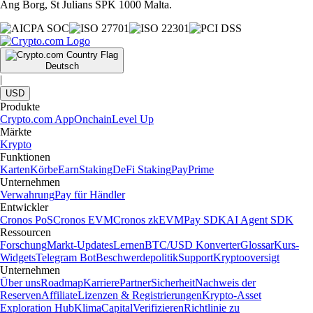
Ang Borg, St Julians SPK 1000 Malta.
Deutsch
|
USD
Produkte
Crypto.com App
Onchain
Level Up
Märkte
Krypto
Funktionen
Karten
Körbe
Earn
Staking
DeFi Staking
Pay
Prime
Unternehmen
Verwahrung
Pay für Händler
Entwickler
Cronos PoS
Cronos EVM
Cronos zkEVM
Pay SDK
AI Agent SDK
Ressourcen
Forschung
Markt-Updates
Lernen
BTC/USD Konverter
Glossar
Kurs-
Widgets
Telegram Bot
Beschwerdepolitik
Support
Kryptooversigt
Unternehmen
Über uns
Roadmap
Karriere
Partner
Sicherheit
Nachweis der
Reserven
Affiliate
Lizenzen & Registrierungen
Krypto-Asset
Exploration Hub
Klima
Capital
Verifizieren
Richtlinie zu