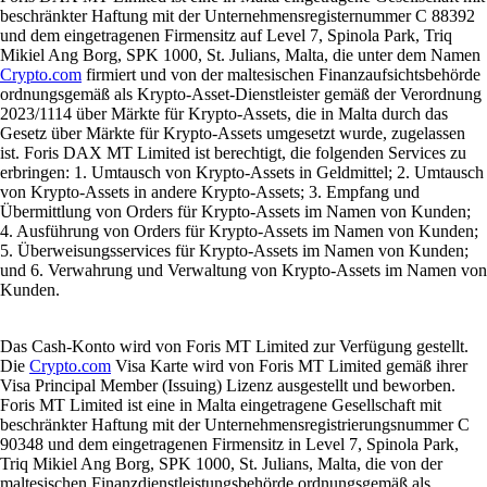
beschränkter Haftung mit der Unternehmensregisternummer C 88392
und dem eingetragenen Firmensitz auf Level 7, Spinola Park, Triq
Mikiel Ang Borg, SPK 1000, St. Julians, Malta, die unter dem Namen
Crypto.com
firmiert und von der maltesischen Finanzaufsichtsbehörde
ordnungsgemäß als Krypto-Asset-Dienstleister gemäß der Verordnung
2023/1114 über Märkte für Krypto-Assets, die in Malta durch das
Gesetz über Märkte für Krypto-Assets umgesetzt wurde, zugelassen
ist. Foris DAX MT Limited ist berechtigt, die folgenden Services zu
erbringen: 1. Umtausch von Krypto-Assets in Geldmittel; 2. Umtausch
von Krypto-Assets in andere Krypto-Assets; 3. Empfang und
Übermittlung von Orders für Krypto-Assets im Namen von Kunden;
4. Ausführung von Orders für Krypto-Assets im Namen von Kunden;
5. Überweisungsservices für Krypto-Assets im Namen von Kunden;
und 6. Verwahrung und Verwaltung von Krypto-Assets im Namen von
Kunden.
Das Cash-Konto wird von Foris MT Limited zur Verfügung gestellt.
Die
Crypto.com
Visa Karte wird von Foris MT Limited gemäß ihrer
Visa Principal Member (Issuing) Lizenz ausgestellt und beworben.
Foris MT Limited ist eine in Malta eingetragene Gesellschaft mit
beschränkter Haftung mit der Unternehmensregistrierungsnummer C
90348 und dem eingetragenen Firmensitz in Level 7, Spinola Park,
Triq Mikiel Ang Borg, SPK 1000, St. Julians, Malta, die von der
maltesischen Finanzdienstleistungsbehörde ordnungsgemäß als