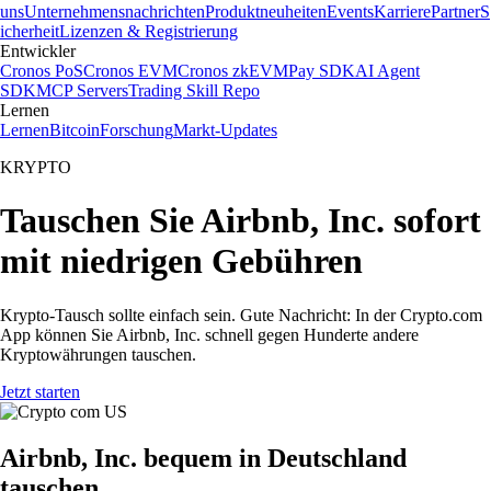
uns
Unternehmensnachrichten
Produktneuheiten
Events
Karriere
Partner
S
icherheit
Lizenzen & Registrierung
Entwickler
Cronos PoS
Cronos EVM
Cronos zkEVM
Pay SDK
AI Agent
SDK
MCP Servers
Trading Skill Repo
Lernen
Lernen
Bitcoin
Forschung
Markt-Updates
KRYPTO
Tauschen Sie Airbnb, Inc. sofort
mit niedrigen Gebühren
Krypto-Tausch sollte einfach sein. Gute Nachricht: In der Crypto.com
App können Sie Airbnb, Inc. schnell gegen Hunderte andere
Kryptowährungen tauschen.
Jetzt starten
Airbnb, Inc. bequem in Deutschland
tauschen