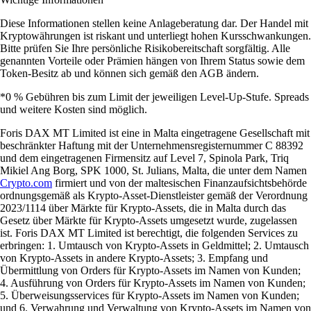
Diese Informationen stellen keine Anlageberatung dar. Der Handel mit
Kryptowährungen ist riskant und unterliegt hohen Kursschwankungen.
Bitte prüfen Sie Ihre persönliche Risikobereitschaft sorgfältig. Alle
genannten Vorteile oder Prämien hängen von Ihrem Status sowie dem
Token-Besitz ab und können sich gemäß den AGB ändern.
*0 % Gebühren bis zum Limit der jeweiligen Level-Up-Stufe. Spreads
und weitere Kosten sind möglich.
Foris DAX MT Limited ist eine in Malta eingetragene Gesellschaft mit
beschränkter Haftung mit der Unternehmensregisternummer C 88392
und dem eingetragenen Firmensitz auf Level 7, Spinola Park, Triq
Mikiel Ang Borg, SPK 1000, St. Julians, Malta, die unter dem Namen
Crypto.com
firmiert und von der maltesischen Finanzaufsichtsbehörde
ordnungsgemäß als Krypto-Asset-Dienstleister gemäß der Verordnung
2023/1114 über Märkte für Krypto-Assets, die in Malta durch das
Gesetz über Märkte für Krypto-Assets umgesetzt wurde, zugelassen
ist. Foris DAX MT Limited ist berechtigt, die folgenden Services zu
erbringen: 1. Umtausch von Krypto-Assets in Geldmittel; 2. Umtausch
von Krypto-Assets in andere Krypto-Assets; 3. Empfang und
Übermittlung von Orders für Krypto-Assets im Namen von Kunden;
4. Ausführung von Orders für Krypto-Assets im Namen von Kunden;
5. Überweisungsservices für Krypto-Assets im Namen von Kunden;
und 6. Verwahrung und Verwaltung von Krypto-Assets im Namen von