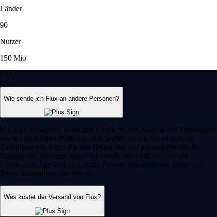
Länder
90
Nutzer
150 Mio
FAQ
Wie sende ich Flux an andere Personen?
Um Flux zu senden, benötigen Sie die Wallet-Adresse des Empfängers
sowie eine Krypto-Plattform oder Wallet. Geben Sie einfach die
Zieladresse ein, legen Sie den Betrag fest und autorisieren Sie die
Transaktion. Mit einer benutzerfreundlichen Plattform wie der
Crypto.com App lässt sich dieser Prozess unkompliziert direkt von
Ihrem Smartphone aus steuern.
Was kostet der Versand von Flux?