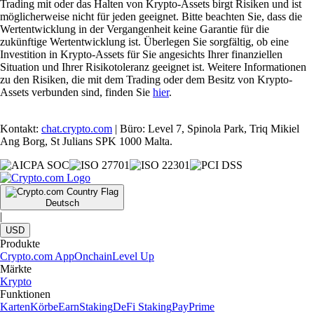
Trading mit oder das Halten von Krypto-Assets birgt Risiken und ist
möglicherweise nicht für jeden geeignet. Bitte beachten Sie, dass die
Wertentwicklung in der Vergangenheit keine Garantie für die
zukünftige Wertentwicklung ist. Überlegen Sie sorgfältig, ob eine
Investition in Krypto-Assets für Sie angesichts Ihrer finanziellen
Situation und Ihrer Risikotoleranz geeignet ist. Weitere Informationen
zu den Risiken, die mit dem Trading oder dem Besitz von Krypto-
Assets verbunden sind, finden Sie
hier
.
Kontakt:
chat.crypto.com
| Büro: Level 7, Spinola Park, Triq Mikiel
Ang Borg, St Julians SPK 1000 Malta.
Deutsch
|
USD
Produkte
Crypto.com App
Onchain
Level Up
Märkte
Krypto
Funktionen
Karten
Körbe
Earn
Staking
DeFi Staking
Pay
Prime