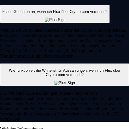
Fallen Gebühren an, wenn ich Flux über Crypto.com versende?
Wenn Sie Flux an einen anderen Nutzer der Crypto.com App senden,
erfolgt die Transaktion sofort und es fallen keine Gebühren an. Wenn
Sie sich entscheiden, Ihre Flux an eine externe Wallet auszuzahlen,
fallen die standardmäßigen Netzwerk-Auszahlungsgebühren an.
Überprüfen Sie vor der Bestätigung in der App immer die
Transaktionsdetails und Netzwerkkosten.
Wie funktioniert die Whitelist für Auszahlungen, wenn ich Flux über
Crypto.com versende?
Die Whitelist für Auszahlungen ist eine obligatorische
Sicherheitsmaßnahme in der Crypto.com App, die dem Schutz Ihres
Kontos dient. Bevor Sie Flux an eine neue externe Adresse senden
können, müssen Sie diese zuerst Ihrer Whitelist hinzufügen und den
Vorgang mit Ihrer bevorzugten Sicherheitsmethode, wie z. B. 2FA,
verifizieren.
Wichtige Informationen