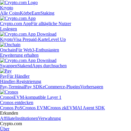
Krypto
Alle Coins
Körbe
Earn
Staking
Crypto.com App
Für alltägliche Nutzer
Loslegen
Krypto
Visa Prepaid-Karte
Level Up
Onchain
Für Web3-Enthusiasten
Erweiterung erhalten
Swappen
Staken
dApps durchsuchen
Pay
Für Händler
Händler-Registrierung
Pay-Terminal
Pay SDK
eCommerce-Plugins
Vorhersagen
Cronos
EVM-kompatible Layer 1
Cronos entdecken
Cronos PoS
Cronos EVM
Cronos zkEVM
AI Agent SDK
Erkunden
Affiliate
Institutionen
Verwahrung
Crypto.com
Über