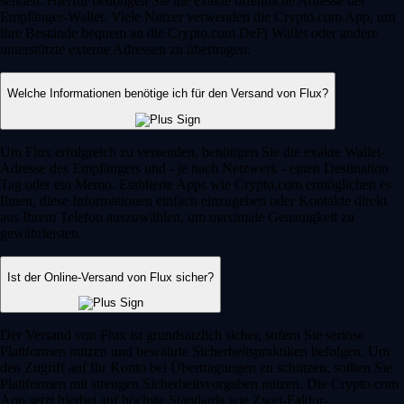
senden. Hierfür benötigen Sie die exakte öffentliche Adresse der
Empfänger-Wallet. Viele Nutzer verwenden die Crypto.com App, um
ihre Bestände bequem an die Crypto.com DeFi Wallet oder andere
unterstützte externe Adressen zu übertragen.
Welche Informationen benötige ich für den Versand von Flux?
Um Flux erfolgreich zu versenden, benötigen Sie die exakte Wallet-
Adresse des Empfängers und - je nach Netzwerk - einen Destination
Tag oder ein Memo. Etablierte Apps wie Crypto.com ermöglichen es
Ihnen, diese Informationen einfach einzugeben oder Kontakte direkt
aus Ihrem Telefon auszuwählen, um maximale Genauigkeit zu
gewährleisten.
Ist der Online-Versand von Flux sicher?
Der Versand von Flux ist grundsätzlich sicher, sofern Sie seriöse
Plattformen nutzen und bewährte Sicherheitspraktiken befolgen. Um
den Zugriff auf Ihr Konto bei Übertragungen zu schützen, sollten Sie
Plattformen mit strengen Sicherheitsvorgaben nutzen. Die Crypto.com
App setzt hierbei auf höchste Standards wie Zwei-Faktor-