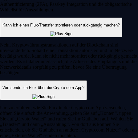
Authentifizierung (2FA), Passkey-Integration und die obligatorische
Whitelist für Auszahlungen.
Kann ich einen Flux-Transfer stornieren oder rückgängig machen?
Nein, Kryptowährungstransaktionen auf der Blockchain sind
unveränderlich. Sobald eine Transaktion autorisiert und im Netzwerk
bestätigt wurde, kann sie nicht mehr storniert oder rückgängig gemacht
werden. Es ist daher unerlässlich, die Adresse des Empfängers und die
Netzwerkdetails sorgfältig zu prüfen, bevor Sie eine Übertragung
bestätigen.
Wie sende ich Flux über die Crypto.com App?
Um zu erfahren, wie Sie Flux in der Crypto.com App versenden,
öffnen Sie einfach die Anwendung, gehen Sie auf „Konten“, tippen
Sie auf „Crypto Wallet“ und rufen Sie Ihr Guthaben auf. Wählen Sie
„Transfer“ und dann „Auszahlung“. Von dort aus können Sie
entscheiden, ob Sie Guthaben an andere „Crypto.com Nutzer“ oder an
eine „Externe Wallet“ senden möchten.