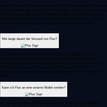
Beim Versand von Flux über das native Blockchain-Netzwerk fallen in
der Regel Netzwerk- oder „Gas“-Gebühren an. Diese variieren je nach
Netzwerkauslastung. Einige Plattformen bieten jedoch Möglichkeiten,
diese Kosten zu umgehen: So ist die Übertragung von Flux an andere
Nutzer innerhalb der Crypto.com App beispielsweise komplett
kostenlos.
Wie lange dauert der Versand von Flux?
Die Dauer des Versands von Flux hängt im Allgemeinen von der
aktuellen Auslastung des Blockchain-Netzwerks ab. Standard-
Netzwerktransfers können einige Minuten oder bei hoher Auslastung
auch länger dauern. Im Gegensatz dazu erfolgen Off-Chain-
Übertragungen zwischen Nutzern auf Plattformen wie Crypto.com oft
sofort.
Kann ich Flux an eine externe Wallet senden?
Ja, Sie können Flux problemlos an externe Non-Custodial-Wallets