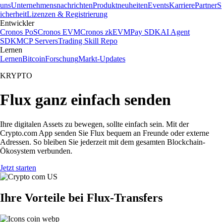
uns
Unternehmensnachrichten
Produktneuheiten
Events
Karriere
Partner
S
icherheit
Lizenzen & Registrierung
Entwickler
Cronos PoS
Cronos EVM
Cronos zkEVM
Pay SDK
AI Agent
SDK
MCP Servers
Trading Skill Repo
Lernen
Lernen
Bitcoin
Forschung
Markt-Updates
KRYPTO
Flux ganz einfach senden
Ihre digitalen Assets zu bewegen, sollte einfach sein. Mit der
Crypto.com App senden Sie Flux bequem an Freunde oder externe
Adressen. So bleiben Sie jederzeit mit dem gesamten Blockchain-
Ökosystem verbunden.
Jetzt starten
Ihre Vorteile bei Flux-Transfers