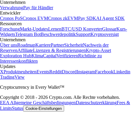
Unternehmen
Verwahrung
Pay für Händler
Entwickler
Cronos PoS
Cronos EVM
Cronos zkEVM
Pay SDK
AI Agent SDK
Ressourcen
Forschung
Markt-Updates
Lernen
BTC/USD Konverter
Glossar
Kurs-
Widgets
Telegram Bot
Beschwerdepolitik
Support
Kryptooversigt
Unternehmen
Über uns
Roadmap
Karriere
Partner
Sicherheit
Nachweis der
Reserven
Affiliate
Lizenzen & Registrierungen
Krypto-Asset
Exploration Hub
Klima
Capital
Verifizieren
Richtlinie zu
Interessenkonflikten
Updates
X
Produktneuheiten
Events
Reddit
Discord
Instagram
Facebook
Linkedin
TradingView
Cryptocurrency in Every Wallet™
Copyright © 2018 - 2026 Crypto.com. Alle Rechte vorbehalten.
EEA Allgemeine Geschäftsbedingungen
Datenschutzerklärung
Fees &
Limits
Status
Cookie-Einstellungen