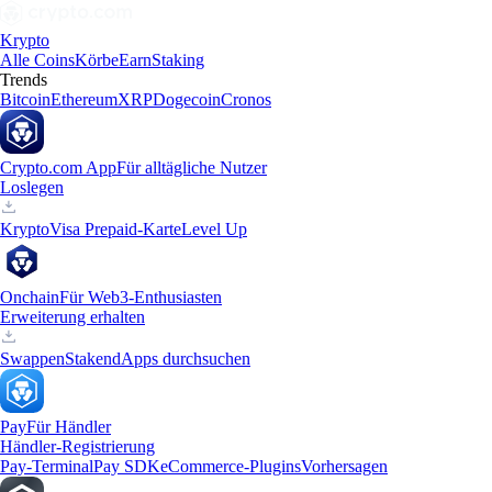
Krypto
Alle Coins
Körbe
Earn
Staking
Trends
Bitcoin
Ethereum
XRP
Dogecoin
Cronos
Crypto.com App
Für alltägliche Nutzer
Loslegen
Krypto
Visa Prepaid-Karte
Level Up
Onchain
Für Web3-Enthusiasten
Erweiterung erhalten
Swappen
Staken
dApps durchsuchen
Pay
Für Händler
Händler-Registrierung
Pay-Terminal
Pay SDK
eCommerce-Plugins
Vorhersagen