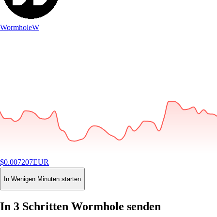
Wormhole
W
$
0.007207
EUR
-0.04
%
24H
Buy
In Wenigen Minuten starten
In 3 Schritten Wormhole senden