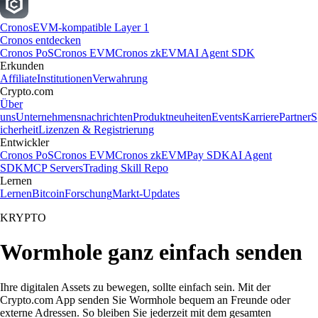
Cronos
EVM-kompatible Layer 1
Cronos entdecken
Cronos PoS
Cronos EVM
Cronos zkEVM
AI Agent SDK
Erkunden
Affiliate
Institutionen
Verwahrung
Crypto.com
Über
uns
Unternehmensnachrichten
Produktneuheiten
Events
Karriere
Partner
S
icherheit
Lizenzen & Registrierung
Entwickler
Cronos PoS
Cronos EVM
Cronos zkEVM
Pay SDK
AI Agent
SDK
MCP Servers
Trading Skill Repo
Lernen
Lernen
Bitcoin
Forschung
Markt-Updates
KRYPTO
Wormhole ganz einfach senden
Ihre digitalen Assets zu bewegen, sollte einfach sein. Mit der
Crypto.com App senden Sie Wormhole bequem an Freunde oder
externe Adressen. So bleiben Sie jederzeit mit dem gesamten